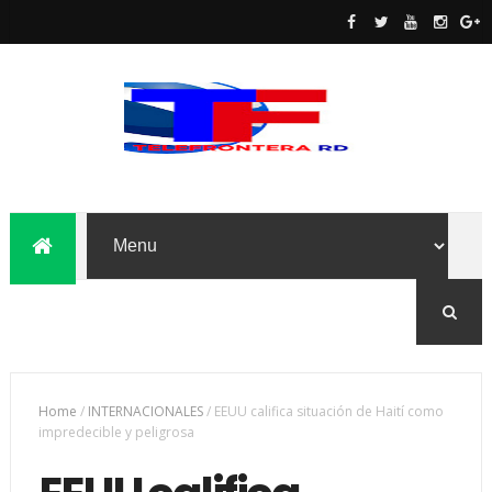
Home
/
INTERNACIONALES
/
EEUU califica situación de Haití como
impredecible y peligrosa