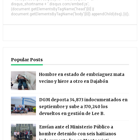
disqus_shortname + '.disqus.com/embed.js';
(document.getElementsByTagName('head')[0] ||
document.getElementsByTagName('body')[0]).appendChild(dsq); })();
Popular Posts
Hombre en estado de embriaguez mata
vecino y hiere a otro en Dajabón
DGM deporta 34,873 indocumentados en
septiembre y sube a 370,240 los
devueltos en gestión de Lee B.
Envían ante el Ministerio Público a
hombre detenido con seis haitianos