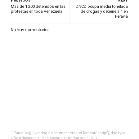
PREVIOUS
NEXT
Más de 1.200 detenidos en las
DNCD ocupa media tonelada
protestas en toda Venezuela
de drogas y detiene a 4 en
Peravia
No hay comentarios.
'; (function() { var dsq = document.createElement('script'); dsq.type
= 'text/javascript'; dsq.async = true; dsq.src = '//' +