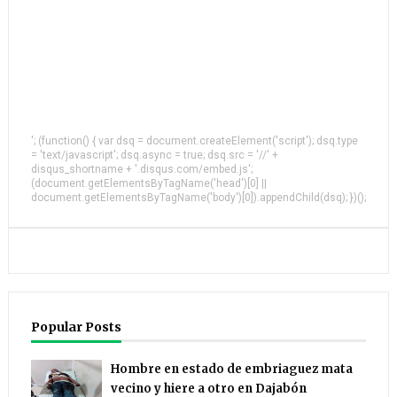
'; (function() { var dsq = document.createElement('script'); dsq.type
= 'text/javascript'; dsq.async = true; dsq.src = '//' +
disqus_shortname + '.disqus.com/embed.js';
(document.getElementsByTagName('head')[0] ||
document.getElementsByTagName('body')[0]).appendChild(dsq); })();
Popular Posts
Hombre en estado de embriaguez mata
vecino y hiere a otro en Dajabón