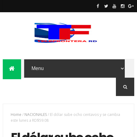
Home
/
NACIONALES
/
El dólar sube ocho centavos y se cambia
este lunes a RD$59.08