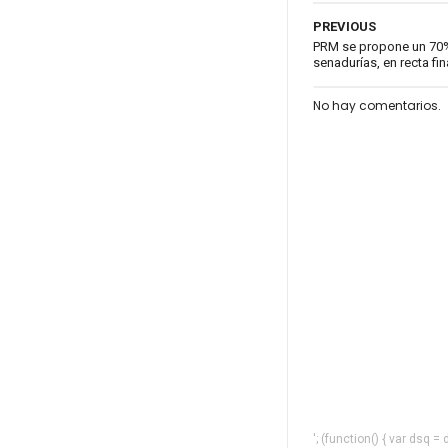
PREVIOUS
PRM se propone un 70%
senadurías, en recta fi
No hay comentarios.
'; (function() { var dsq 