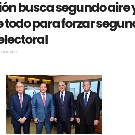
ión busca segundo aire 
e todo para forzar segu
electoral
ACIONALES