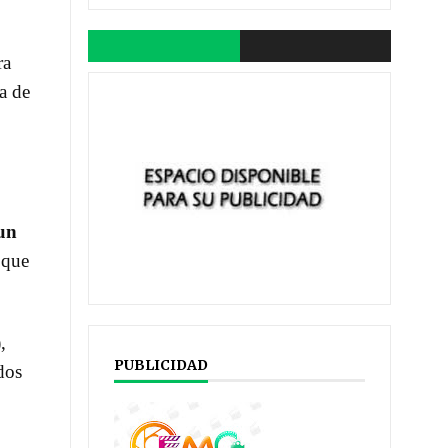
ra
a de
un
 que
,
PUBLICIDAD
dos