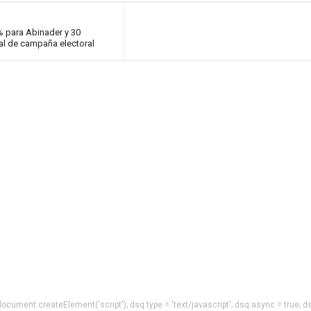
 para Abinader y 30
nal de campaña electoral
= document.createElement('script'); dsq.type = 'text/javascript'; dsq.async = true; d