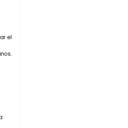
ar el
anos.
a: