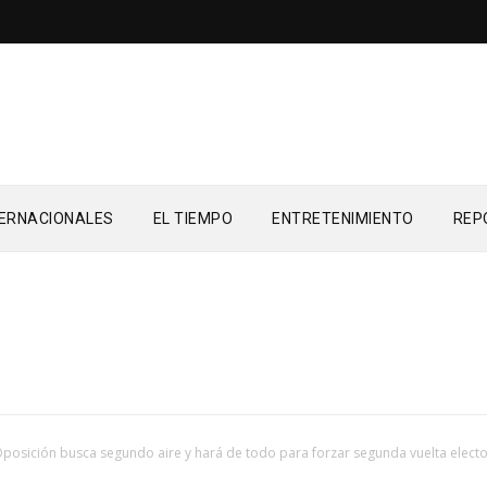
TERNACIONALES
EL TIEMPO
ENTRETENIMIENTO
REP
posición busca segundo aire y hará de todo para forzar segunda vuelta electo