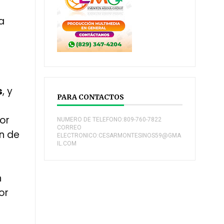
a
s
, y
PARA CONTACTOS
Por
NUMERO DE TELEFONO:809-760-7822
CORREO
ón de
ELECTRONICO:CESARMONTESINOS59@GMA
IL.COM
n
or