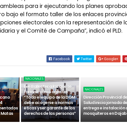
sambleas para ir ejecutando los planes aprob
o bajo el formato taller de los enlaces provinci
ipciones electorales con la representación de l
idaria y el Comité de Campaña”, indicó el PLD.
Facebook
Twitter
Google+
NACIONALES
Lee Ballester a los que se
NACIONALES
forman como agentes
icano
“Todo el equipo de la DGM
Dirección Provincial d
14
debe acogerse a normas
Salud inicia jornada d
umentados
éticas y ser garante de los
entrega e instalación 
s Matas
derechos de las personas”
mosquiteros en Daja