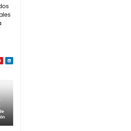
ados
ales
a
e
e
de
bón