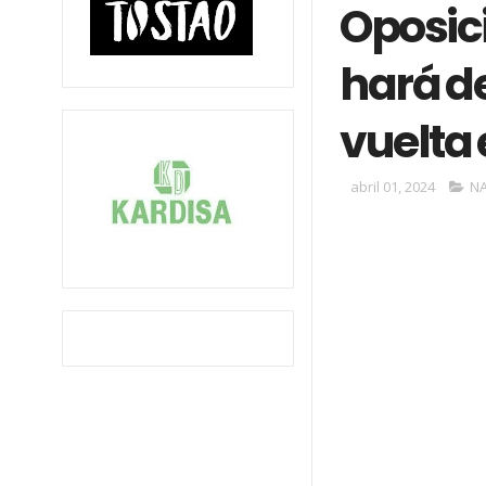
Oposic
hará d
vuelta 
abril 01, 2024
N