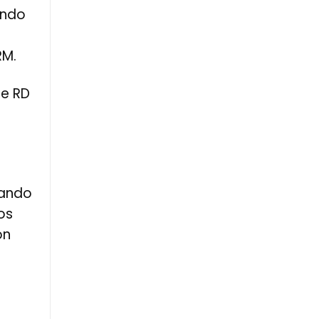
ando
RM.
te RD
tando
os
on