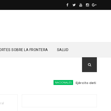
ORTES SOBRE LA FRONTERA
SALUD
NACIONALES
Ejército detiene a condu
ral