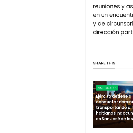
reuniones y a
en un encuentr
y de circunscr
dirección part
SHARE THIS
NACIONALES
Ejército detiene a
conductor domin
transportando a 
haitianos indoc
en San José de la