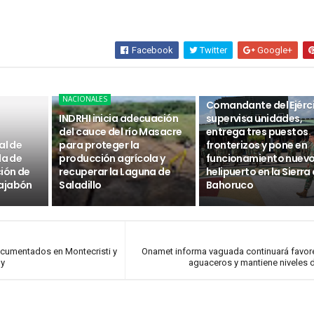
Facebook
Twitter
Google+
NACIONALES
NACIONALES
Comandante del Ejérc
INDRHI inicia adecuación
supervisa unidades,
del cauce del río Masacre
entrega tres puestos
al de
para proteger la
fronterizos y pone en
da de
producción agrícola y
funcionamiento nuev
ción de
recuperar la Laguna de
helipuerto en la Sierra
ajabón
Saladillo
Bahoruco
documentados en Montecristi y
Onamet informa vaguada continuará favo
oy
aguaceros y mantiene niveles d