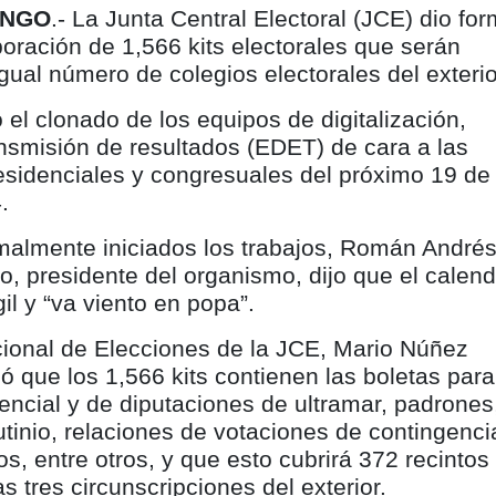
INGO
.- La Junta Central Electoral (JCE) dio for
aboración de 1,566 kits electorales que serán
igual número de colegios electorales del exterio
 el clonado de los equipos de digitalización,
nsmisión de resultados (EDET) de cara a las
esidenciales y congresuales del próximo 19 de
.
rmalmente iniciados los trabajos, Román André
o, presidente del organismo, dijo que el calend
gil y “va viento en popa”.
acional de Elecciones de la JCE, Mario Núñez
ó que los 1,566 kits contienen las boletas para
encial y de diputaciones de ultramar, padrones
tinio, relaciones de votaciones de contingenci
os, entre otros, y que esto cubrirá 372 recintos
s tres circunscripciones del exterior.