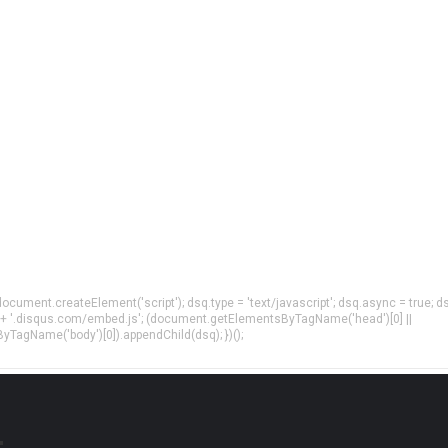
= document.createElement('script'); dsq.type = 'text/javascript'; dsq.async = true; d
 + '.disqus.com/embed.js'; (document.getElementsByTagName('head')[0] ||
agName('body')[0]).appendChild(dsq); })();