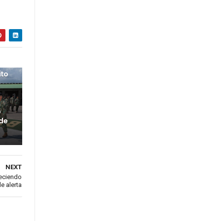
ito
o
 de
NEXT
reciendo
e alerta