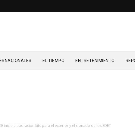
TERNACIONALES
EL TIEMPO
ENTRETENIMIENTO
REP
CE inicia elaboración kits para el exterior y el clonado de los EDET