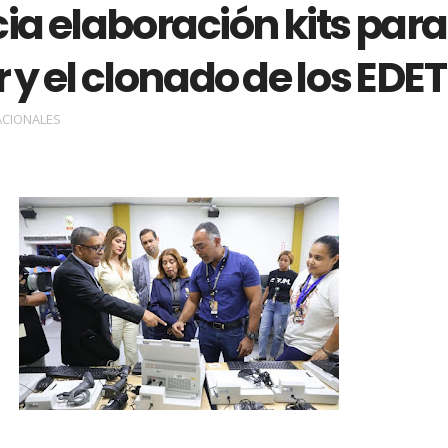
cia elaboración kits para
r y el clonado de los EDET
ACIONALES