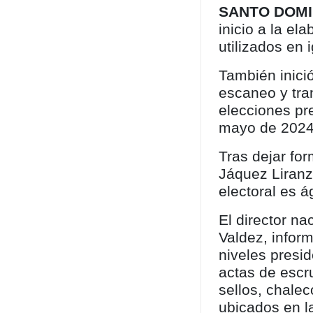
SANTO DOM
inicio a la el
utilizados en 
También inició
escaneo y tra
elecciones pr
mayo de 2024
Tras dejar fo
Jáquez Liranz
electoral es á
El director n
Valdez, inform
niveles presid
actas de escru
sellos, chalec
ubicados en la