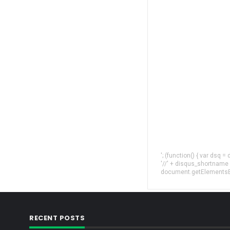
'; (function() { var dsq 
'//' + disqus_shortname
document.getElementsByT
RECENT POSTS