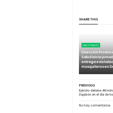
SHARE THIS
NACIONALES
Dirección Provinci
Salud inicia jorna
entrega e instala
mosquiteros en D
PREVIOUS
Ejército detiene 48 in
Dajabón en el día de h
No hay comentarios.