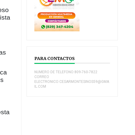
eso
ista
das
PARA CONTACTOS
ica
NUMERO DE TELEFONO:809-760-7822
CORREO
os
ELECTRONICO:CESARMONTESINOS59@GMA
IL.COM
esta