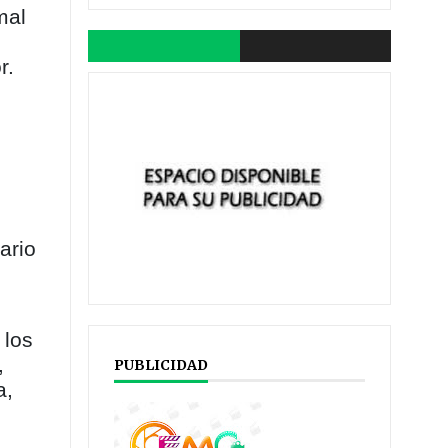
mal
r.
s
ario
 los
,
PUBLICIDAD
a,