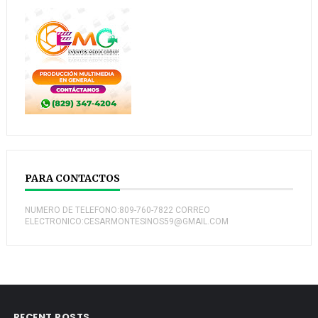
PARA CONTACTOS
NUMERO DE TELEFONO:809-760-7822 CORREO
ELECTRONICO:CESARMONTESINOS59@GMAIL.COM
RECENT POSTS