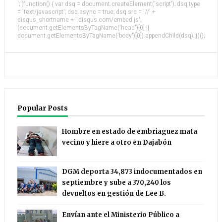
'; (function() { var dsq = document.createElement('script'); dsq.type
= 'text/javascript'; dsq.async = true; dsq.src = '//' +
disqus_shortname + '.disqus.com/embed.js';
(document.getElementsByTagName('head')[0] ||
document.getElementsByTagName('body')[0]).appendChild(dsq); })();
Popular Posts
Hombre en estado de embriaguez mata
vecino y hiere a otro en Dajabón
DGM deporta 34,873 indocumentados en
septiembre y sube a 370,240 los
devueltos en gestión de Lee B.
Envían ante el Ministerio Público a