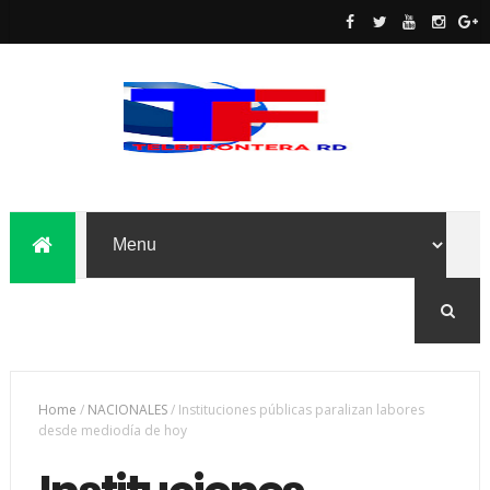
Home
/
NACIONALES
/
Instituciones públicas paralizan labores
desde mediodía de hoy