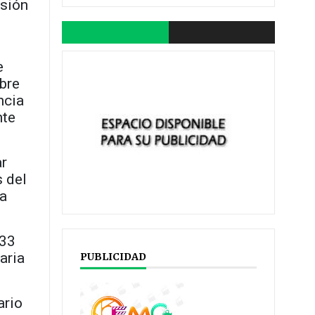
isión
e
bre
ncia
nte
ar
 del
la
 33
aria
PUBLICIDAD
ario