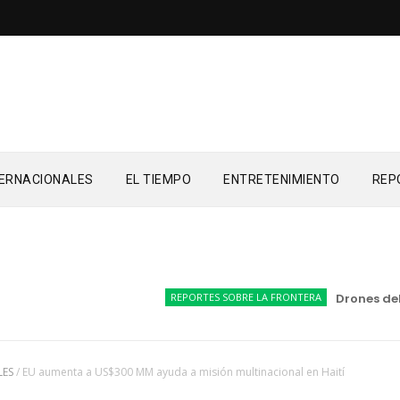
TERNACIONALES
EL TIEMPO
ENTRETENIMIENTO
REP
REPORTES SOBRE LA FRONTERA
Drones del Ej
LES
/
EU aumenta a US$300 MM ayuda a misión multinacional en Haití