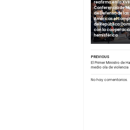
reafirma en la XVII
Conferencia de Mi
de Defensa de las
Américas el com
de República Dom
con la cooperaci
hemisférica
PREVIOUS
El Primer Ministro de H
medio ola de violencia
No hay comentarios.