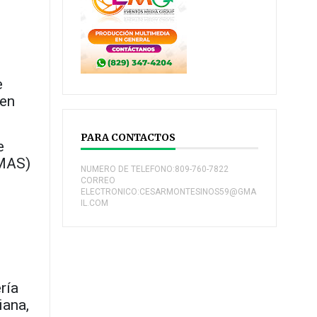
e
 en
PARA CONTACTOS
e
MMAS)
NUMERO DE TELEFONO:809-760-7822
CORREO
ELECTRONICO:CESARMONTESINOS59@GMA
IL.COM
ría
iana,