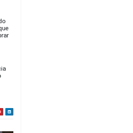
ado
 que
brar
cia
o