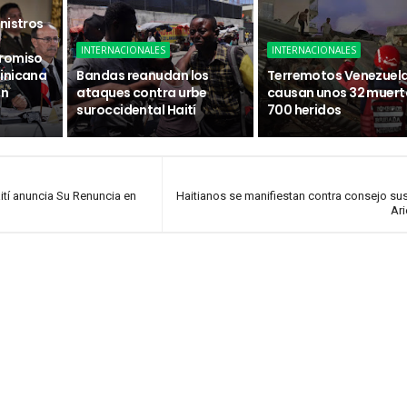
nistros
INTERNACIONALES
INTERNACIONALES
promiso
inicana
Bandas reanudan los
Terremotos Venezuel
ón
ataques contra urbe
causan unos 32 muert
suroccidental Haití
700 heridos
aití anuncia Su Renuncia en
Haitianos se manifiestan contra consejo sust
Ari