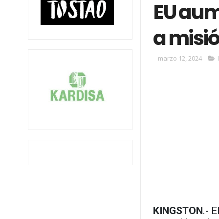
EU aum
a misió
marzo 12, 2024
KINGSTON
.- 