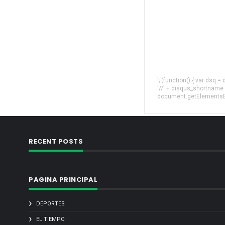
'; (function() { var dsq 
'//' + disqus_shortname
document.getElementsByT
RECENT POSTS
PAGINA PRINCIPAL
DEPORTES
EL TIEMPO