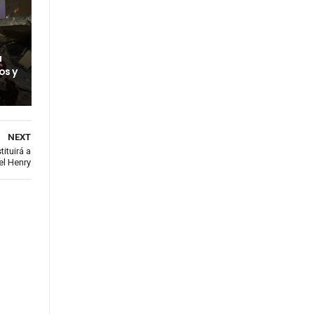
a
os y
NEXT
ituirá a
el Henry