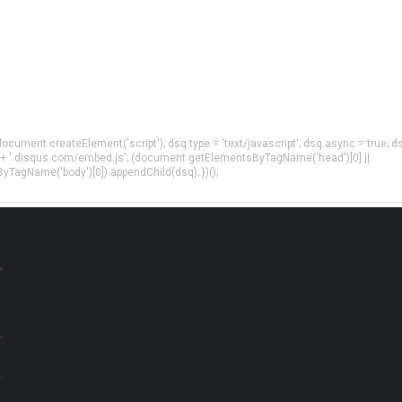
= document.createElement('script'); dsq.type = 'text/javascript'; dsq.async = true; d
 + '.disqus.com/embed.js'; (document.getElementsByTagName('head')[0] ||
agName('body')[0]).appendChild(dsq); })();