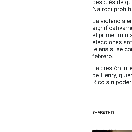
después de que
Nairobi prohib
La violencia e
significativam
el primer mini
elecciones ant
lejana si se c
febrero.
La presión int
de Henry, quie
Rico sin poder
SHARE THIS
INTERNACIONALES
Ministro de Defen