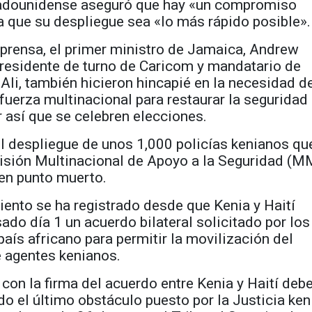
adounidense aseguró que hay «un compromiso
a que su despliegue sea «lo más rápido posible».
 prensa, el primer ministro de Jamaica, Andrew
presidente de turno de Caricom y mandatario de
 Ali, también hicieron hincapié en la necesidad d
fuerza multinacional para restaurar la seguridad
ir así que se celebren elecciones.
l despliegue de unos 1,000 policías kenianos qu
 Misión Multinacional de Apoyo a la Seguridad (
 en punto muerto.
ento se ha registrado desde que Kenia y Haití
sado día 1 un acuerdo bilateral solicitado por los
país africano para permitir la movilización del
 agentes kenianos.
con la firma del acuerdo entre Kenia y Haití debe
o el último obstáculo puesto por la Justicia ken