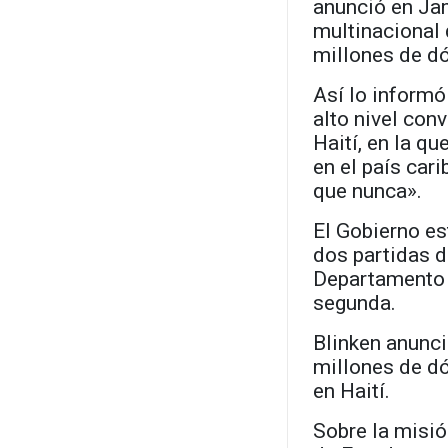
anunció en Jam
multinacional 
millones de dó
Así lo informó
alto nivel con
Haití, en la qu
en el país car
que nunca».
El Gobierno e
dos partidas d
Departamento d
segunda.
Blinken anunc
millones de dó
en Haití.
Sobre la misió