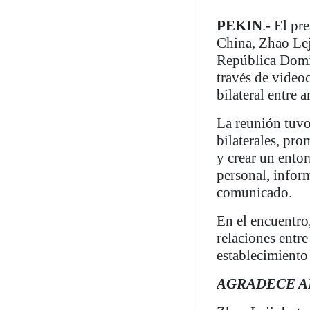
PEKIN
.- El pr
China, Zhao Lej
República Domin
través de video
bilateral entre 
La reunión tuvo 
bilaterales, pro
y crear un entor
personal, infor
comunicado.
En el encuentro,
relaciones entr
establecimiento
AGRADECE A