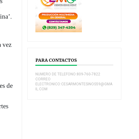
s
y
ina’.
a vez
PARA CONTACTOS
NUMERO DE TELEFONO:809-760-7822
CORREO
“es de
ELECTRONICO:CESARMONTESINOS59@GMA
IL.COM
rtes