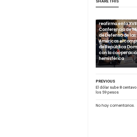
SHARE THIS
INTERNACIONALES
Ministro de Defen
reafirma en la XVII
Conferencia de Mi
de Defensa de las
Américas el com
de República Dom
con la cooperaci
hemisférica
PREVIOUS
El dólar sube 8 centav
los 59 pesos
No hay comentarios.