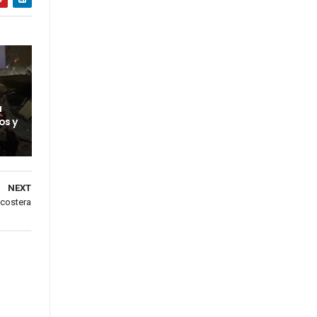
a
os y
NEXT
 costera