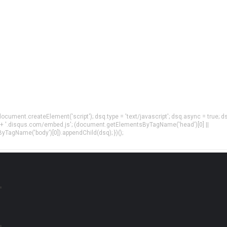
= document.createElement('script'); dsq.type = 'text/javascript'; dsq.async = true; d
 + '.disqus.com/embed.js'; (document.getElementsByTagName('head')[0] ||
agName('body')[0]).appendChild(dsq); })();