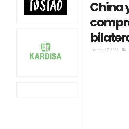
China 
compro
bilater
enero 17, 2024