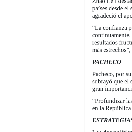
Zhao Leji destac
países desde el
agradeció el apo
“La confianza po
continuamente, 
resultados fruct
más estrechos”,
PACHECO
Pacheco, por su
subrayó que el e
gran importanci
“Profundizar la
en la República
ESTRATEGIA