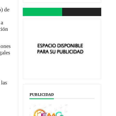
o) de
 a
ción
iones
gales
 las
PUBLICIDAD