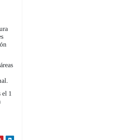
ura
es
ión
 áreas
al.
 el 1
a