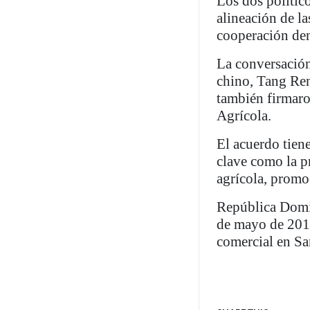
Los dos político
alineación de la
cooperación dent
La conversación
chino, Tang Ren
también firmar
Agrícola.
El acuerdo tiene
clave como la p
agrícola, promo
República Domin
de mayo de 2018
comercial en S