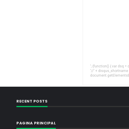
'; (function() { var dsq 
'//' + disqus_shortname
document.getElementsByT
RECENT POSTS
PAGINA PRINCIPAL