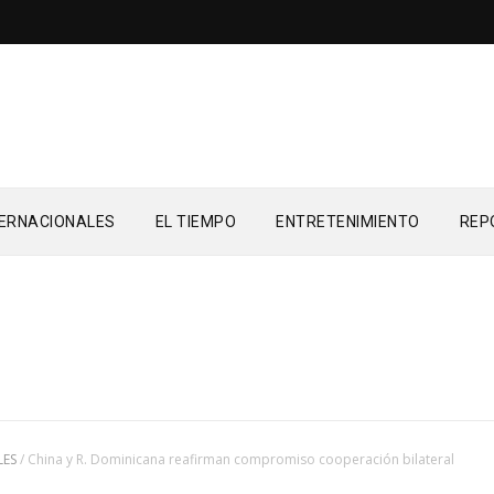
TERNACIONALES
EL TIEMPO
ENTRETENIMIENTO
REP
LES
/
China y R. Dominicana reafirman compromiso cooperación bilateral