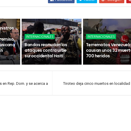
sa
nistros
INTERNACIONALES
INTERNACIONALES
promiso
inicana
Bandas reanudan los
Terremotos Venezuel
ón
ataques contra urbe
causan unos 32 muert
suroccidental Haití
700 heridos
os en Rep. Dom. y se acerca a
Tiroteo deja cinco muertos en localidad