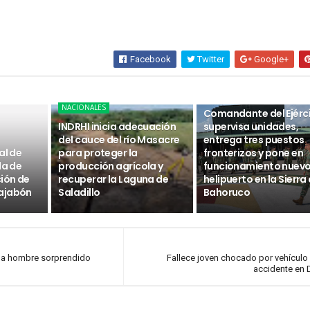
Facebook
Twitter
Google+
NACIONALES
NACIONALES
Comandante del Ejérc
INDRHI inicia adecuación
supervisa unidades,
del cauce del río Masacre
entrega tres puestos
al de
para proteger la
fronterizos y pone en
da de
producción agrícola y
funcionamiento nuev
ción de
recuperar la Laguna de
helipuerto en la Sierra
ajabón
Saladillo
Bahoruco
 a hombre sorprendido
Fallece joven chocado por vehículo
accidente en