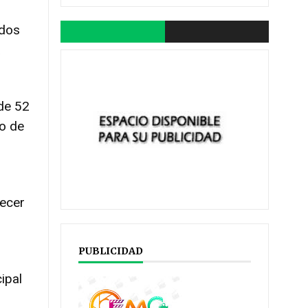
ados
a
de 52
io de
recer
PUBLICIDAD
ipal