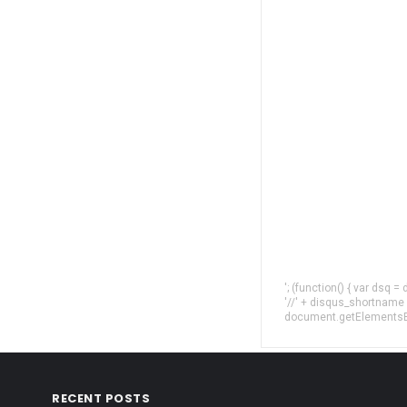
'; (function() { var dsq 
'//' + disqus_shortname
document.getElementsByT
RECENT POSTS