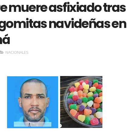
 muere asfixiado tras
r gomitas navideñas en
ná
NACIONALES