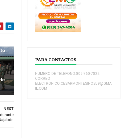
ito
PARA CONTACTOS
o
NUMERO DE TELEFONO:809-760-7822
CORREO
 de
ELECTRONICO:CESARMONTESINOS59@GMA
IL.COM
NEXT
 durante
 Dajabón