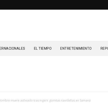
TERNACIONALES
EL TIEMPO
ENTRETENIMIENTO
REP
ombre muere asfixiado tras ingerir gomitas navideñas en Samaná