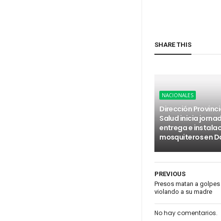
SHARE THIS
NACIONALES
Dirección Provinci
Salud inicia jorna
entrega e instala
mosquiteros en D
PREVIOUS
Presos matan a golpes
violando a su madre
No hay comentarios.