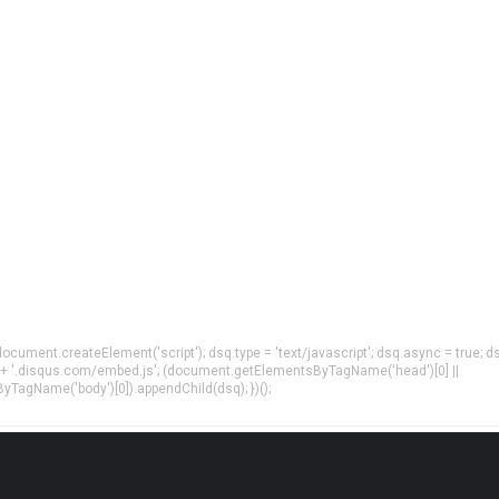
= document.createElement('script'); dsq.type = 'text/javascript'; dsq.async = true; d
 + '.disqus.com/embed.js'; (document.getElementsByTagName('head')[0] ||
agName('body')[0]).appendChild(dsq); })();