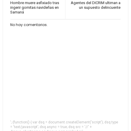
Hombre muere asfixiado tras
Agentes del DICRIM ultiman a
ingerir gomitas navideñas en
un supuesto delincuente
Samaná
No hay comentarios.
'; (function() { var dsq = document.createElement('script'); dsq.type
= 'text/javascript'; dsq.async = true; dsq.src = '//' +