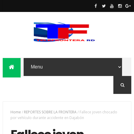
Home
/
REPORTES SOBRE LA FRONTERA
/
Fallece joven chocado
por vehículo durante accidente en Dajabón