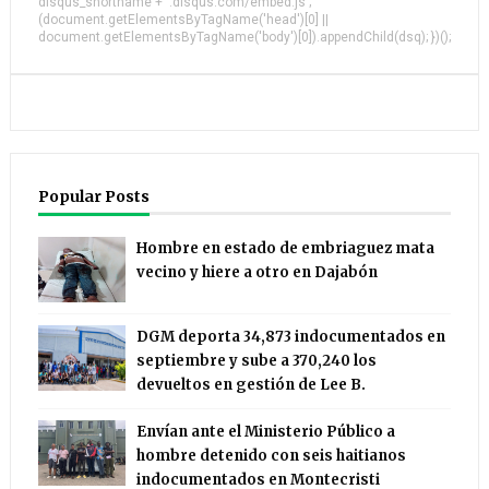
disqus_shortname + '.disqus.com/embed.js';
(document.getElementsByTagName('head')[0] ||
document.getElementsByTagName('body')[0]).appendChild(dsq); })();
Popular Posts
Hombre en estado de embriaguez mata
vecino y hiere a otro en Dajabón
DGM deporta 34,873 indocumentados en
septiembre y sube a 370,240 los
devueltos en gestión de Lee B.
Envían ante el Ministerio Público a
hombre detenido con seis haitianos
indocumentados en Montecristi