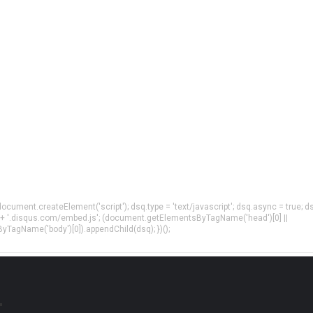
= document.createElement('script'); dsq.type = 'text/javascript'; dsq.async = true; d
 + '.disqus.com/embed.js'; (document.getElementsByTagName('head')[0] ||
agName('body')[0]).appendChild(dsq); })();