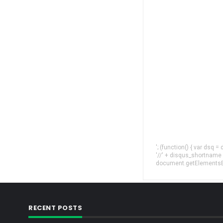
'; (function() { var dsq 
'//' + disqus_shortname
document.getElementsByT
RECENT POSTS