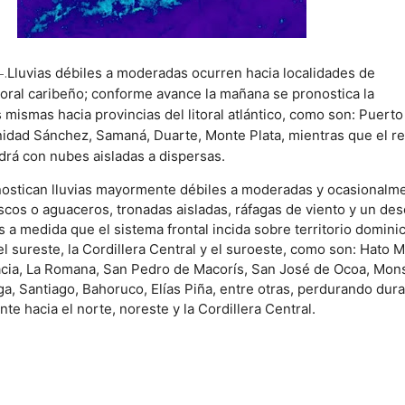
-.
Lluvias débiles a moderadas ocurren hacia localidades de
itoral caribeño; conforme avance la mañana se pronostica la
 mismas hacia provincias del litoral atlántico, como son: Puerto 
rinidad Sánchez, Samaná, Duarte, Monte Plata, mientras que el r
drá con nubes aisladas a dispersas.
onostican lluvias mayormente débiles a moderadas y ocasionalm
cos o aguaceros, tronadas aisladas, ráfagas de viento y un de
 a medida que el sistema frontal incida sobre territorio domini
l sureste, la Cordillera Central y el suroeste, como son: Hato M
racia, La Romana, San Pedro de Macorís, San José de Ocoa, Mo
a, Santiago, Bahoruco, Elías Piña, entre otras, perdurando dura
te hacia el norte, noreste y la Cordillera Central.