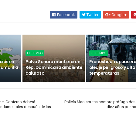
Facebook
Twitter
Google+
EL TIEMPO
EL TIEMPO
cias en
Polvo Sahara mantiene en
Pronostican aguacero
n amarilla
Rep. Dominicana ambiente
oleaje peligroso y alta
caluroso
temperaturas
 el Gobierno deberá
Policía Mao apresa hombre prófugo des
undamentales después de las
diez años por h