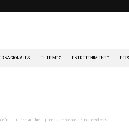
TERNACIONALES
EL TIEMPO
ENTRETENIMIENTO
REP
nte frío incrementará lluvias principalmente hacia el norte del país