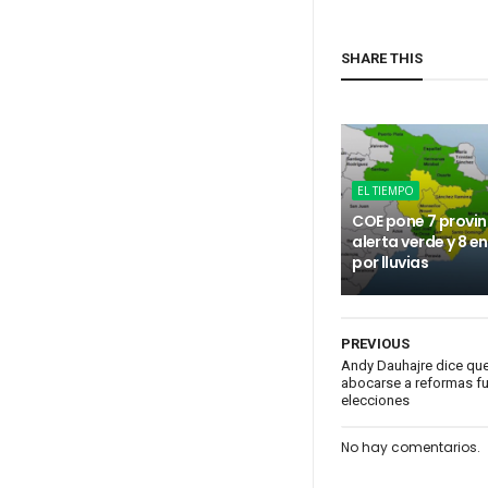
SHARE THIS
EL TIEMPO
COE pone 7 provin
alerta verde y 8 e
por lluvias
PREVIOUS
Andy Dauhajre dice que
abocarse a reformas f
elecciones
No hay comentarios.