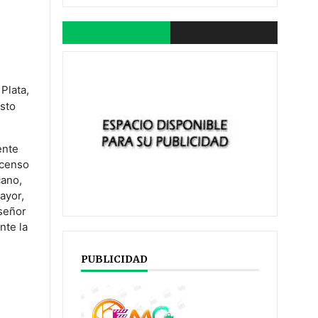
Plata,
esto
ente
scenso
cano,
ayor,
nseñor
nte la
PUBLICIDAD