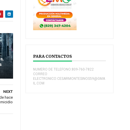
PARA CONTACTOS
s,
s
NUMERO DE TELEFONO:809-760-7822
CORREO
ELECTRONICO:CESARMONTESINOS59@GMA
IL.COM
NEXT
de hace
omicidio