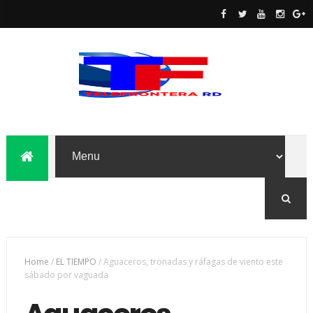
Home
/
EL TIEMPO
/
Aguaceros, tronadas y ráfagas de viento este
sábado por vaguada