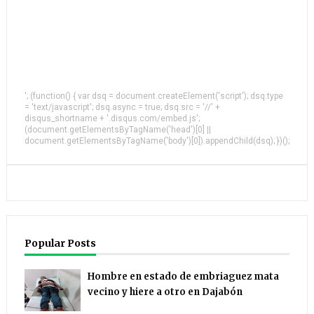
'; (function() { var dsq = document.createElement('script'); dsq.type
= 'text/javascript'; dsq.async = true; dsq.src = '//' +
disqus_shortname + '.disqus.com/embed.js';
(document.getElementsByTagName('head')[0] ||
document.getElementsByTagName('body')[0]).appendChild(dsq); })();
Popular Posts
Hombre en estado de embriaguez mata
vecino y hiere a otro en Dajabón