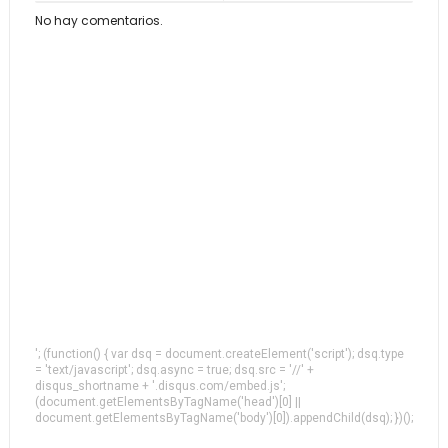
No hay comentarios.
'; (function() { var dsq = document.createElement('script'); dsq.type
= 'text/javascript'; dsq.async = true; dsq.src = '//' +
disqus_shortname + '.disqus.com/embed.js';
(document.getElementsByTagName('head')[0] ||
document.getElementsByTagName('body')[0]).appendChild(dsq); })();