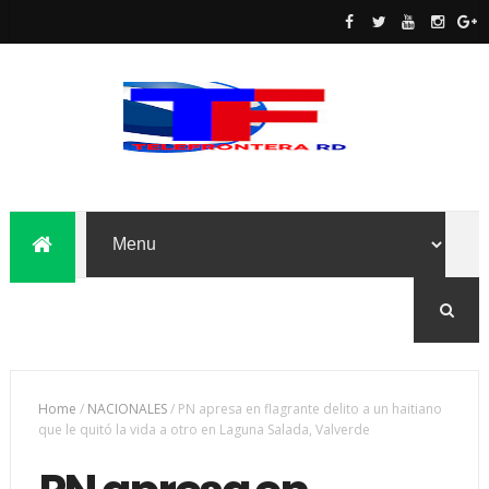
Home
/
NACIONALES
/
PN apresa en flagrante delito a un haitiano
que le quitó la vida a otro en Laguna Salada, Valverde