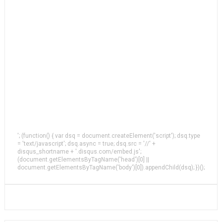
'; (function() { var dsq = document.createElement('script'); dsq.type
= 'text/javascript'; dsq.async = true; dsq.src = '//' +
disqus_shortname + '.disqus.com/embed.js';
(document.getElementsByTagName('head')[0] ||
document.getElementsByTagName('body')[0]).appendChild(dsq); })();