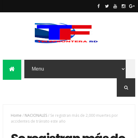
Home
/
NACIONALES
/
Se registran más de 2,000 muertes por
accidentes de tránsito este año