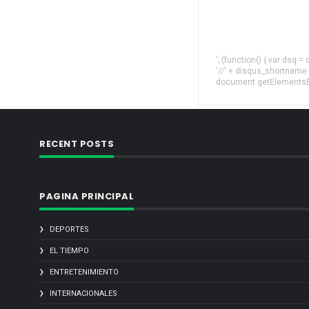
'; (function() { var dsq 
'//' + disqus_shortname
document.getElementsByT
RECENT POSTS
PAGINA PRINCIPAL
DEPORTES
EL TIEMPO
ENTRETENIMIENTO
INTERNACIONALES