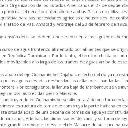
 de la Organización de los Estados Americanos el 27 de septiemb
 particular el derecho inalienable de ambas Partes de utilizar est
quitativa para sus necesidades agrícolas e industriales, de conf
del Tratado de Paz, Amistad y Arbitraje del 20 de febrero de 1929
prensión del caso, deben tenerse en cuenta los siguientes hecho
n curso de agua fronterizo alimentado por afluentes que se origi
en República Dominicana. Por lo tanto, el territorio haitiano cont
les movilizables a lo largo de los tramos de aguas arriba de este 
as abajo del eje Ouanaminthe-Dajabon, el lecho del río ya no est
 que las aguas elevadas desbordan las orillas para inundar las lla
rontera. Por consiguiente, la llanura baja de Maribaroux se ve in
egular por las crecidas del río Masacre.
á construyendo en Ouanaminthe se alimentará de una toma en la or
a primera estructura de toma que construya la parte haitiana en es
 Está situada abajo de una decena de tomas de agua ya construid
 dominicanos. Además, las dimensiones del canal y su toma de ag
nte grandes como para desviar el río Masacre de su cauce natura