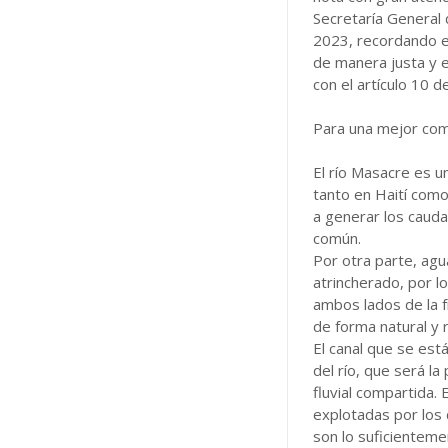
Secretaría General
2023, recordando en
de manera justa y e
con el artículo 10 
Para una mejor com
El río Masacre es u
tanto en Haití como 
a generar los cauda
común.
Por otra parte, agu
atrincherado, por lo
ambos lados de la f
de forma natural y r
El canal que se est
del río, que será l
fluvial compartida.
explotadas por los
son lo suficienteme