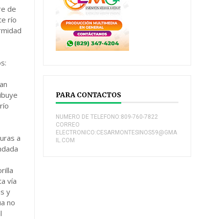
re de
e río
ormidad
.
s:
nan
ribuye
PARA CONTACTOS
río
NUMERO DE TELEFONO:809-760-7822
CORREO
á
ELECTRONICO:CESARMONTESINOS59@GMA
nuras a
IL.COM
undada
illa
ta vía
as y
ua no
l