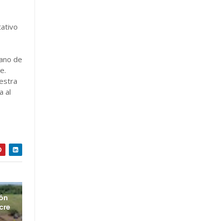
tativo
iano de
e.
uestra
a al
ión
cre