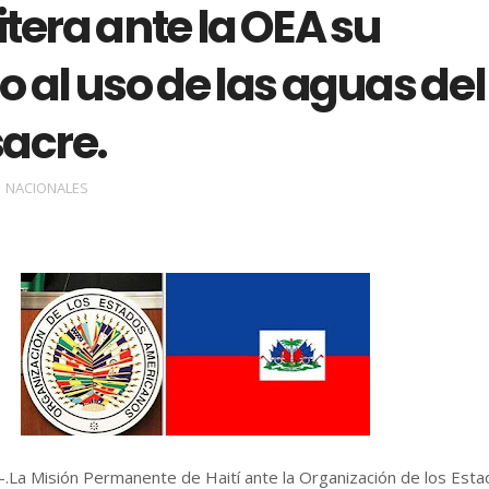
eitera ante la OEA su
 al uso de las aguas del
sacre.
NACIONALES
-.La Misión Permanente de Haití ante la Organización de los Est