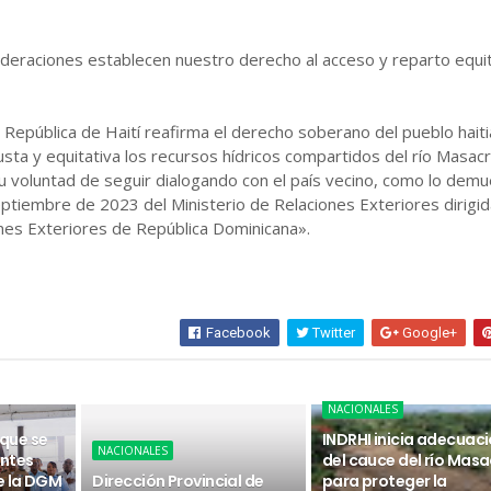
ideraciones establecen nuestro derecho al acceso y reparto equi
a República de Haití reafirma el derecho soberano del pueblo hait
justa y equitativa los recursos hídricos compartidos del río Masacr
u voluntad de seguir dialogando con el país vecino, como lo dem
eptiembre de 2023 del Ministerio de Relaciones Exteriores dirigid
nes Exteriores de República Dominicana».
Facebook
Twitter
Google+
NACIONALES
 que se
INDRHI inicia adecuac
NACIONALES
ntes
del cauce del río Masa
e la DGM
Dirección Provincial de
para proteger la