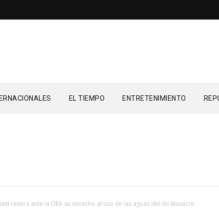
TERNACIONALES
EL TIEMPO
ENTRETENIMIENTO
REP
aití reitera ante la OEA su derecho al uso de las aguas del río Masacre.