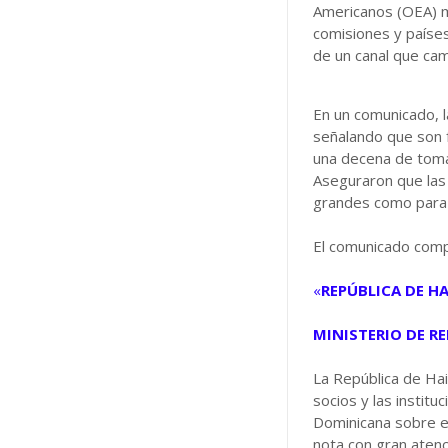
Americanos (OEA) ma
comisiones y países
de un canal que camb
En un comunicado, la
señalando que son f
una decena de toma
Aseguraron que las
grandes como para 
El comunicado compl
«
REPÚBLICA DE HA
MINISTERIO DE R
La República de Hai
socios y las institu
Dominicana sobre e
nota con gran atenc