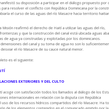
nifestó su disposición a participar en el diálogo propuesto por 
 para resolver el conflicto con República Dominicana por la const
iaría el curso de las aguas del río Masacre hacia territorio haitia
 Misión reafirmó el derecho de Haití a utilizar las aguas del río,
ronterizas y que la construcción del canal está ubicada aguas ab
s de agua ya construidas y explotadas por los dominicanos.
 dimensiones del canal y su toma de agua no son lo suficienteme
desviar el río Masacre de su cauce natural menor.
eto es el siguiente:
ITÍ
ELACIONES EXTERIORES Y DEL CULTO
tí acoge con satisfacción todos los llamados al diálogo de los Es
ciones internacionales en relación con la disputa con República
l uso de los recursos hídricos compartidos del río Masacre. Ha 
ión de los elementos contenidos en el comunicado emitido por la