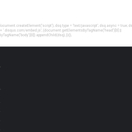
= document.createElement('script'); dsq.type = 'text/javascript'; dsq.async = true; d
 + '.disqus.com/embed.js'; (document.getElementsByTagName('head')[0] ||
agName('body')[0]).appendChild(dsq); })();