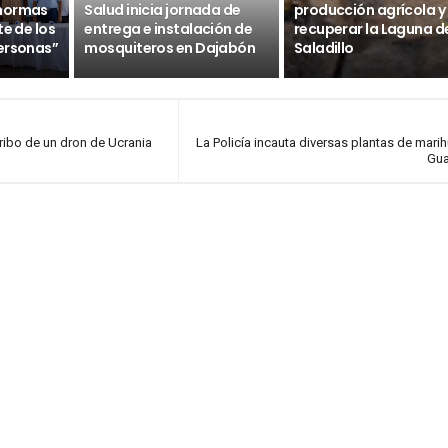
 normas
Salud inicia jornada de
producción agrícola y
te de los
entrega e instalación de
recuperar la Laguna d
ersonas”
mosquiteros en Dajabón
Saladillo
ribo de un dron de Ucrania
La Policía incauta diversas plantas de mari
Gua