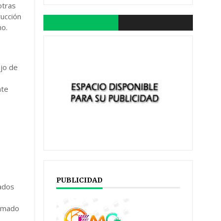
otras
rucción
no.
ajo de
nte
PUBLICIDAD
tados
tomado