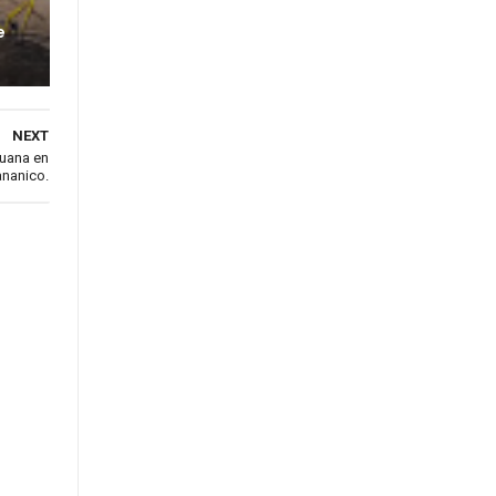
e
NEXT
huana en
nanico.