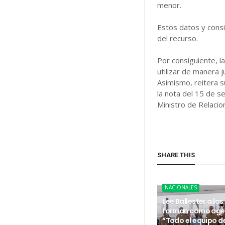
menor.
Estos datos y cons
del recurso.
Por consiguiente, l
utilizar de manera 
Asimismo, reitera s
la nota del 15 de s
Ministro de Relacio
SHARE THIS
NACIONALES
Lee Ballester a los
forman como age
“Todo el equipo d