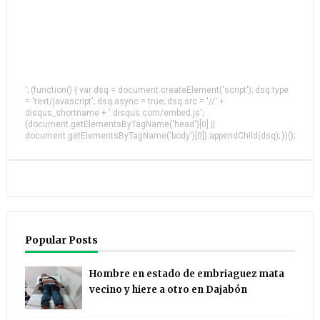
'; (function() { var dsq = document.createElement('script'); dsq.type
= 'text/javascript'; dsq.async = true; dsq.src = '//' +
disqus_shortname + '.disqus.com/embed.js';
(document.getElementsByTagName('head')[0] ||
document.getElementsByTagName('body')[0]).appendChild(dsq); })();
Popular Posts
Hombre en estado de embriaguez mata
vecino y hiere a otro en Dajabón