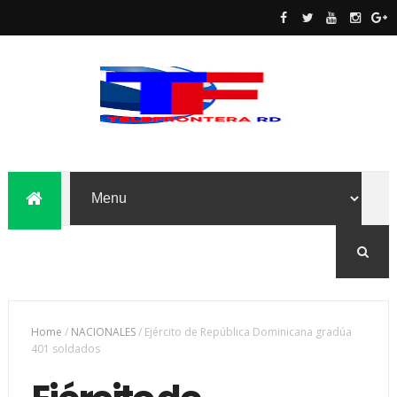
Home
/
NACIONALES
/
Ejército de República Dominicana gradúa
401 soldados