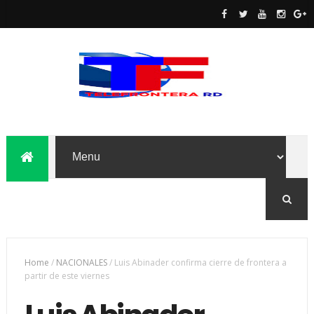
Home
/
NACIONALES
/
Luis Abinader confirma cierre de frontera a
partir de este viernes