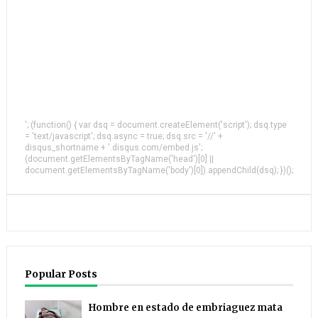
'; (function() { var dsq = document.createElement('script'); dsq.type
= 'text/javascript'; dsq.async = true; dsq.src = '//' +
disqus_shortname + '.disqus.com/embed.js';
(document.getElementsByTagName('head')[0] ||
document.getElementsByTagName('body')[0]).appendChild(dsq); })();
Popular Posts
Hombre en estado de embriaguez mata