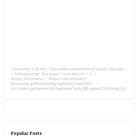
'; (function() { var dsq = document.createElement('script'); dsq.type
= 'text/javascript'; dsq.async = true; dsq.src = '//' +
disqus_shortname + '.disqus.com/embed.js';
(document.getElementsByTagName('head')[0] ||
document.getElementsByTagName('body')[0]).appendChild(dsq); })();
Popular Posts