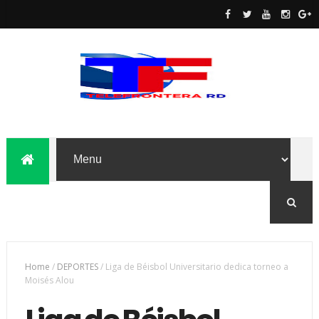
Home
/
DEPORTES
/
Liga de Béisbol Universitario dedica torneo a
Moisés Alou