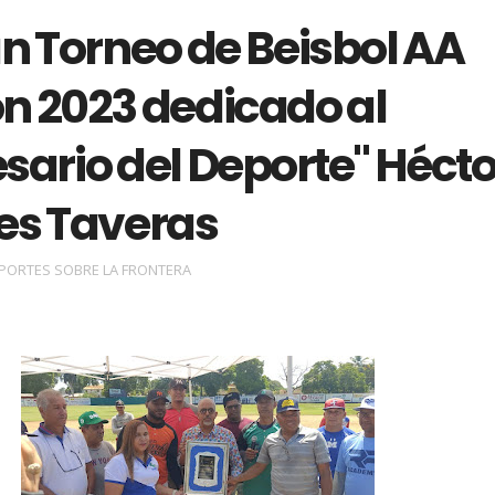
n Torneo de Beisbol AA
n 2023 dedicado al
sario del Deporte" Hécto
es Taveras
PORTES SOBRE LA FRONTERA