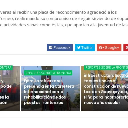
averas al recibir una placa de reconocimiento agradeció a los
Torneo, reafirmando su compromiso de seguir sirviendo de sopo
 de actividades sanas como estas, que apartan a la juventud de las
Facebook
Twitter
Google+
RONTERA
REPORTES SOBRE LA FRONTE
REPORTES SOBRE LA FRONTERA
o
infraestructura Escola
 y
Ejército refuerza su
toques finales a
upo de
presencia en la Carretera
construcción de nuev
Internacional con la
Liceo en Guayajayuco, 
n la
rehabilitación de dos
Piña para incorporarlo
abón
puestos fronterizos
nuevo año escolar