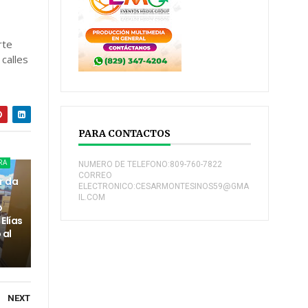
rte
 calles
PARA CONTACTOS
RA
NUMERO DE TELEFONO:809-760-7822
CORREO
r da
ELECTRONICO:CESARMONTESINOS59@GMA
IL.COM
o
Elías
 al
NEXT