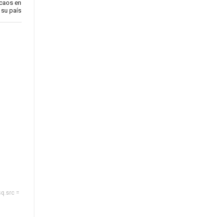
 caos en
su país
sq.src =