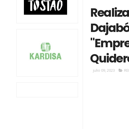
Realiza
Dajabó
"Empre
Quider
julio 09, 2023
RE