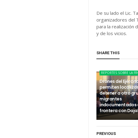
De su lado el Lic. T
organizadores del 
para la realización
y de los vicios.
SHARE THIS
REPORTES SOBRE LA F
Drones del Ejércit
permiten localizar
detener a otro gr
migrantes
indocumentados e
frontera con Daj
PREVIOUS