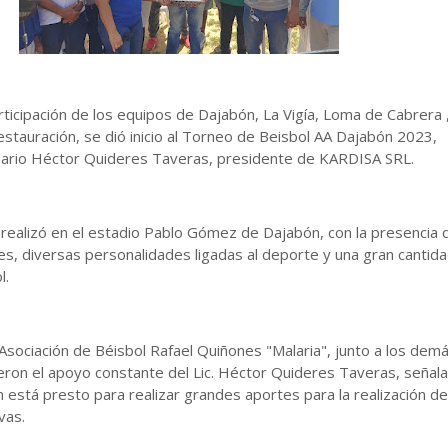
articipación de los equipos de Dajabón, La Vigía, Loma de Cabrera 
Restauración, se dió inicio al Torneo de Beisbol AA Dajabón 2023,
ario Héctor Quideres Taveras, presidente de KARDISA SRL.
e realizó en el estadio Pablo Gómez de Dajabón, con la presencia 
es, diversas personalidades ligadas al deporte y una gran cantid
l.
 Asociación de Béisbol Rafael Quiñones "Malaria", junto a los dem
eron el apoyo constante del Lic. Héctor Quideres Taveras, señal
 está presto para realizar grandes aportes para la realización d
vas.