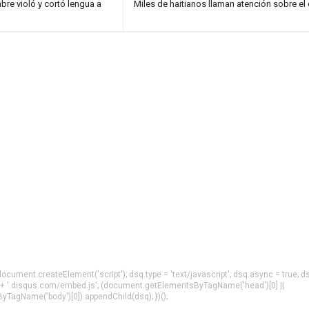
re violó y cortó lengua a
Miles de haitianos llaman atención sobre el
= document.createElement('script'); dsq.type = 'text/javascript'; dsq.async = true; d
 + '.disqus.com/embed.js'; (document.getElementsByTagName('head')[0] ||
agName('body')[0]).appendChild(dsq); })();