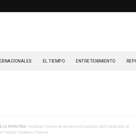
TERNACIONALES
EL TIEMPO
ENTRETENIMIENTO
REP
E LA FRONTERA
/
Realizan Torneo de Beisbol AA Dajabón 2023 dedicado al
e" Héctor Quideres Taveras