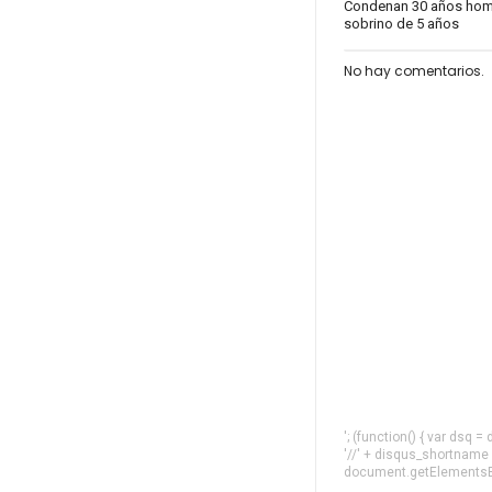
Condenan 30 años homb
sobrino de 5 años
No hay comentarios.
'; (function() { var dsq 
'//' + disqus_shortname
document.getElementsByT