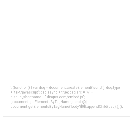
'; (function() { var dsq = document.createElement('script'); dsq.type
= 'text/javascript'; dsq.async = true; dsq.src = '//' +
disqus_shortname + '.disqus.com/embed.js';
(document.getElementsByTagName('head')[0] ||
document.getElementsByTagName('body')[0]).appendChild(dsq); })();