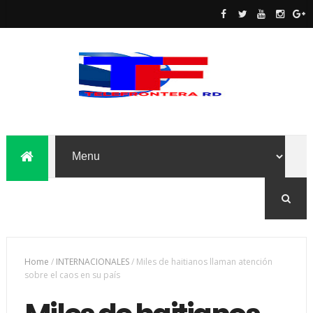
Home
/
INTERNACIONALES
/
Miles de haitianos llaman atención
sobre el caos en su país