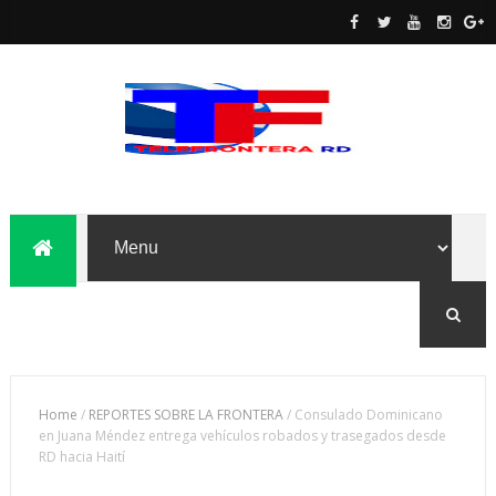
Home
/
REPORTES SOBRE LA FRONTERA
/
Consulado Dominicano
en Juana Méndez entrega vehículos robados y trasegados desde
RD hacia Haití