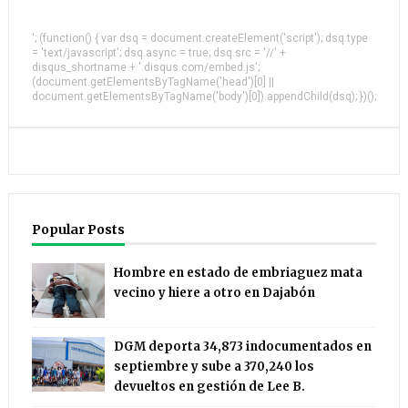
'; (function() { var dsq = document.createElement('script'); dsq.type
= 'text/javascript'; dsq.async = true; dsq.src = '//' +
disqus_shortname + '.disqus.com/embed.js';
(document.getElementsByTagName('head')[0] ||
document.getElementsByTagName('body')[0]).appendChild(dsq); })();
Popular Posts
Hombre en estado de embriaguez mata
vecino y hiere a otro en Dajabón
DGM deporta 34,873 indocumentados en
septiembre y sube a 370,240 los
devueltos en gestión de Lee B.