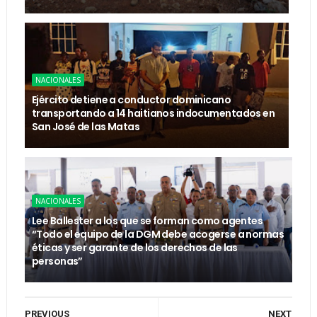
NACIONALES
Ejército detiene a conductor dominicano
transportando a 14 haitianos indocumentados en
San José de las Matas
NACIONALES
Lee Ballester a los que se forman como agentes
“Todo el equipo de la DGM debe acogerse a normas
éticas y ser garante de los derechos de las
personas”
PREVIOUS
NEXT