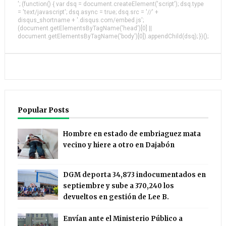
'; (function() { var dsq = document.createElement('script'); dsq.type
= 'text/javascript'; dsq.async = true; dsq.src = '//' +
disqus_shortname + '.disqus.com/embed.js';
(document.getElementsByTagName('head')[0] ||
document.getElementsByTagName('body')[0]).appendChild(dsq); })();
Popular Posts
Hombre en estado de embriaguez mata
vecino y hiere a otro en Dajabón
DGM deporta 34,873 indocumentados en
septiembre y sube a 370,240 los
devueltos en gestión de Lee B.
Envían ante el Ministerio Público a