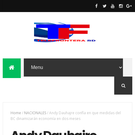
Home
/
NACIONALES
/
Andy Dauhajre confía en que medidas del
BC dinamizarán economía en dos meses