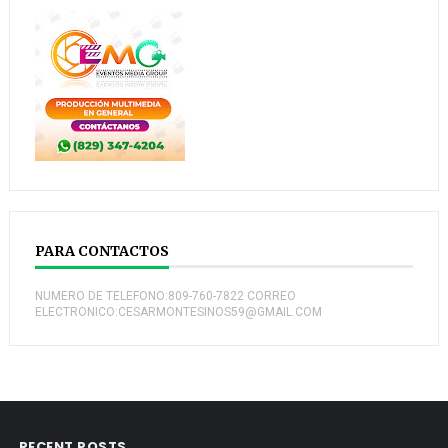
PARA CONTACTOS
NUMERO DE TELEFONO:809-760-7822 CORREO
ELECTRONICO:CESARMONTESINOS59@GMAIL.COM
RECENT POSTS