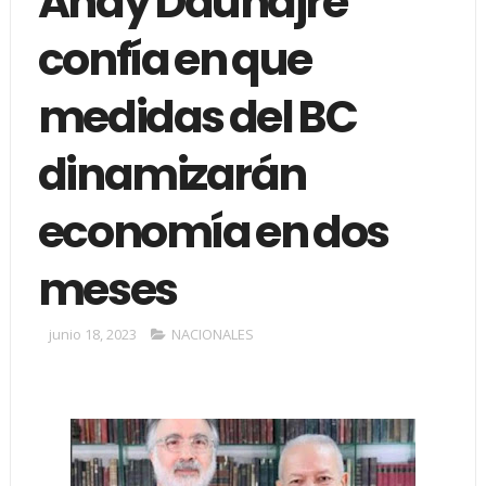
Andy Dauhajre
confía en que
medidas del BC
dinamizarán
economía en dos
meses
junio 18, 2023
NACIONALES