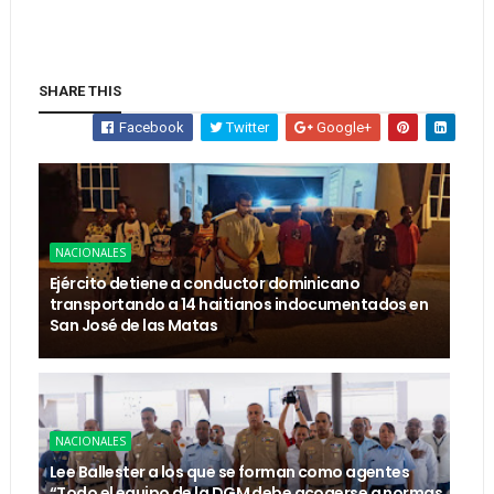
SHARE THIS
Facebook
Twitter
Google+
NACIONALES
Ejército detiene a conductor dominicano
transportando a 14 haitianos indocumentados en
San José de las Matas
NACIONALES
Lee Ballester a los que se forman como agentes
“Todo el equipo de la DGM debe acogerse a normas