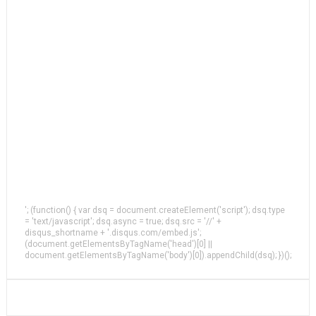
'; (function() { var dsq = document.createElement('script'); dsq.type
= 'text/javascript'; dsq.async = true; dsq.src = '//' +
disqus_shortname + '.disqus.com/embed.js';
(document.getElementsByTagName('head')[0] ||
document.getElementsByTagName('body')[0]).appendChild(dsq); })();