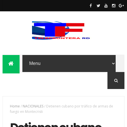
Home
/
NACIONALES
/
Detienen cubano por tráfico de armas de
fuego en Montecristi