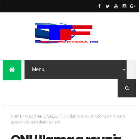
Home
/
INTERNACIONALES
/
ONU llama a reunir US$720 MM para
ayudar de inmediato a Haití