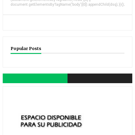
document.getElementsByTagName('body')[0]).appendChild(dsq); })();
Popular Posts