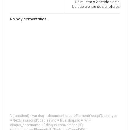
Un muerto y 2 heridos deja
balacera entre dos choferes
No hay comentarios.
'; (function() { var dsq = document.createElement('script'); dsq.type
= 'text/javascript'; dsq.async = true; dsq.src = '//' +
disqus_shortname + '.disqus.com/embed.js';
(document.getElementsByTagName('head')[0] ||