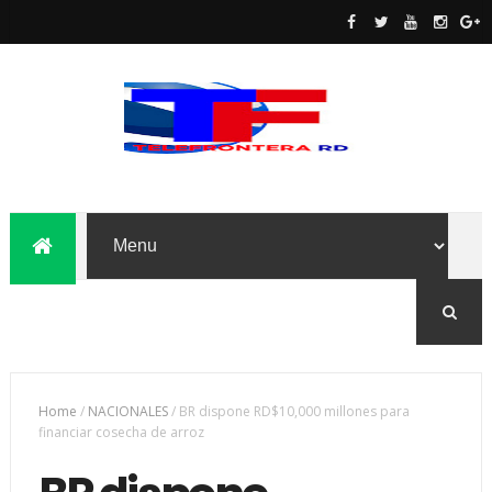
Home
/
NACIONALES
/
BR dispone RD$10,000 millones para
financiar cosecha de arroz