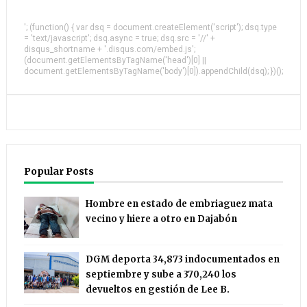
'; (function() { var dsq = document.createElement('script'); dsq.type
= 'text/javascript'; dsq.async = true; dsq.src = '//' +
disqus_shortname + '.disqus.com/embed.js';
(document.getElementsByTagName('head')[0] ||
document.getElementsByTagName('body')[0]).appendChild(dsq); })();
Popular Posts
Hombre en estado de embriaguez mata
vecino y hiere a otro en Dajabón
DGM deporta 34,873 indocumentados en
septiembre y sube a 370,240 los
devueltos en gestión de Lee B.