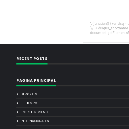
'; (function() { var dsq 
'//' + disqus_shortname
document.getElementsByT
RECENT POSTS
PAGINA PRINCIPAL
DEPORTES
EL TIEMPO
ENTRETENIMIENTO
INTERNACIONALES