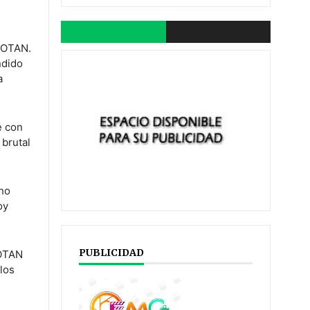
a OTAN.
ndido
a
e con
 brutal
cho
oy
PUBLICIDAD
 OTAN
los