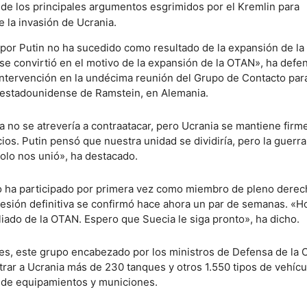
 de los principales argumentos esgrimidos por el Kremlin para
 de la invasión de Ucrania.
 por Putin no ha sucedido como resultado de la expansión de l
 se convirtió en el motivo de la expansión de la OTAN», ha defe
intervención en la undécima reunión del Grupo de Contacto par
 estadounidense de Ramstein, en Alemania.
 no se atrevería a contraatacar, pero Ucrania se mantiene firm
ios. Putin pensó que nuestra unidad se dividiría, pero la guerra
solo nos unió», ha destacado.
o ha participado por primera vez como miembro de pleno dere
hesión definitiva se confirmó hace ahora un par de semanas. «H
iado de la OTAN. Espero que Suecia le siga pronto», ha dicho.
es, este grupo encabezado por los ministros de Defensa de la
trar a Ucrania más de 230 tanques y otros 1.550 tipos de vehícu
 de equipamientos y municiones.