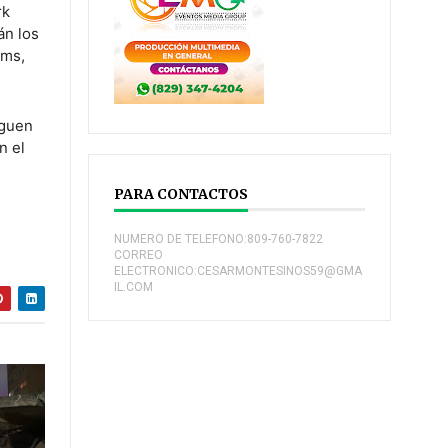
rk
án los
ams,
eguen
n el
PARA CONTACTOS
NUMERO DE TELEFONO:809-760-7822
CORREO
ELECTRONICO:CESARMONTESINOS59@GMA
IL.COM