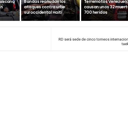
inicana
Bandas reanudan los
Terremotos Venezuel
ón
ataques contra urbe
causan unos 32 muert
suroccidental Haití
700 heridos
RD será sede de cinco torneos internacio
ta