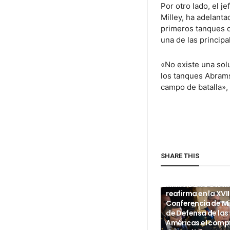
Por otro lado, el 
Milley, ha adelant
primeros tanques d
una de las princip
«No existe una sol
los tanques Abrams
campo de batalla», 
SHARE THIS
INTERNACIONALES
Ministro de Defen
reafirma en la XVII
Conferencia de Mi
de Defensa de las
Américas el com