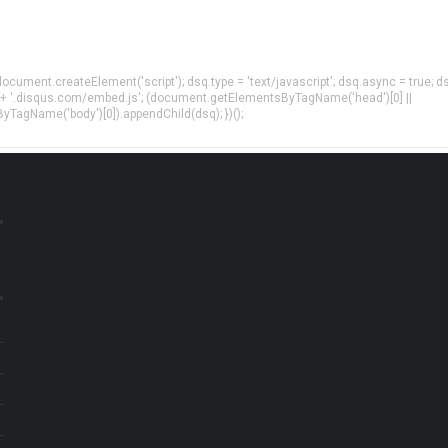
= document.createElement('script'); dsq.type = 'text/javascript'; dsq.async = true; d
 + '.disqus.com/embed.js'; (document.getElementsByTagName('head')[0] ||
agName('body')[0]).appendChild(dsq); })();