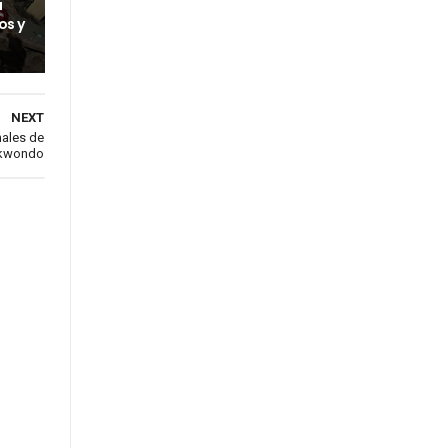
a
os y
NEXT
nales de
ekwondo