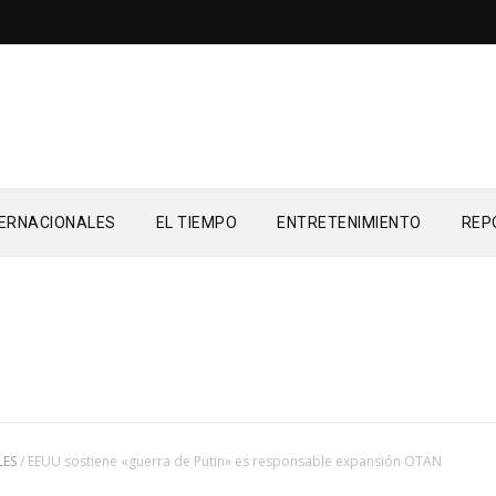
TERNACIONALES
EL TIEMPO
ENTRETENIMIENTO
REP
LES
/
EEUU sostiene «guerra de Putin» es responsable expansión OTAN