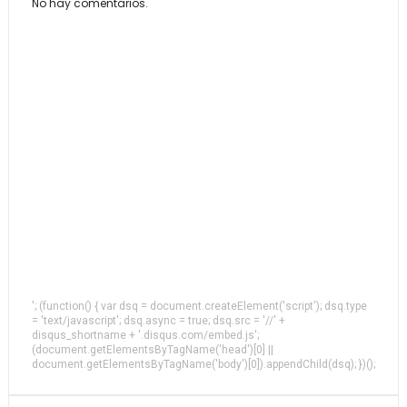
No hay comentarios.
'; (function() { var dsq = document.createElement('script'); dsq.type
= 'text/javascript'; dsq.async = true; dsq.src = '//' +
disqus_shortname + '.disqus.com/embed.js';
(document.getElementsByTagName('head')[0] ||
document.getElementsByTagName('body')[0]).appendChild(dsq); })();