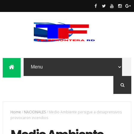
Home
/
NACIONALES
/
Medio Ambiente persigue a desaprensivos
provocaron incendios