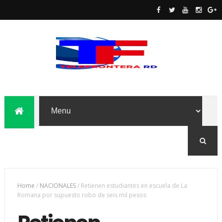
Home
/
NACIONALES
/
Retienen estudiantes en escuela de La
Romana por supuesto robo de seis mil pesos