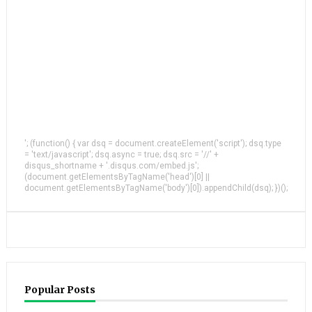
'; (function() { var dsq = document.createElement('script'); dsq.type
= 'text/javascript'; dsq.async = true; dsq.src = '//' +
disqus_shortname + '.disqus.com/embed.js';
(document.getElementsByTagName('head')[0] ||
document.getElementsByTagName('body')[0]).appendChild(dsq); })();
Popular Posts