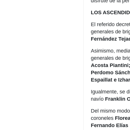
disfrute de la pe
LOS ASCENDI
El referido decr
generales de br
Fernández Teja
Asimismo, median
generales de bri
Acosta Piantin
Perdomo Sánche
Espaillat e Izha
Igualmente, se d
navío
Franklin O
Del mismo modo,
coroneles
Florea
Fernando Elías