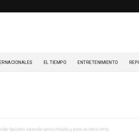
TERNACIONALES
EL TIEMPO
ENTRETENIMIENTO
REP
oder Ejecutivo asciende varios oficiales y pone en retiro otros