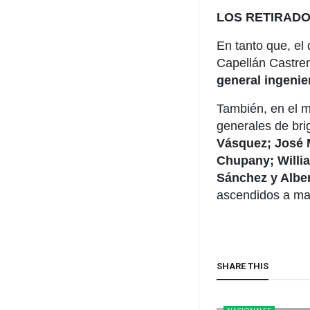
LOS RETIRAD
En tanto que, el
Capellán Castre
general ingenie
También, en el m
generales de br
Vásquez; José 
Chupany; Willi
Sánchez y Albe
ascendidos a ma
SHARE THIS