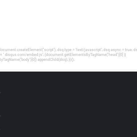
= document.createElement('script'); dsq.type = 'text/javascript'; dsq.async = true; d
 + '.disqus.com/embed.js'; (document.getElementsByTagName('head')[0] ||
agName('body')[0]).appendChild(dsq); })();