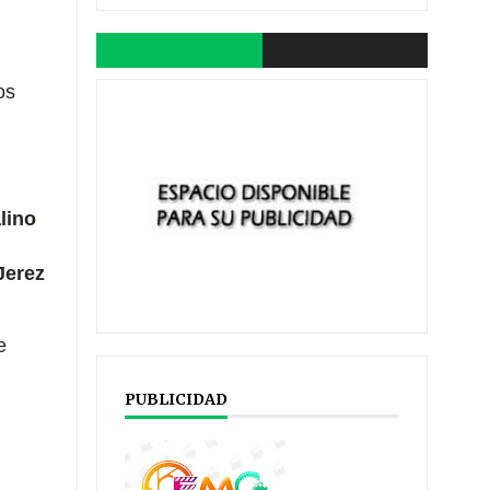
os
lino
Jerez
e
PUBLICIDAD