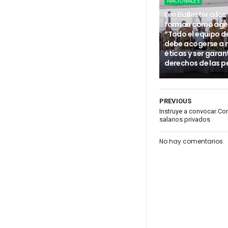
NACIONALES
Lee Ballester a los
forman como age
“Todo el equipo d
debe acogerse a
éticas y ser garan
derechos de las p
PREVIOUS
Instruye a convocar Com
salarios privados
No hay comentarios.