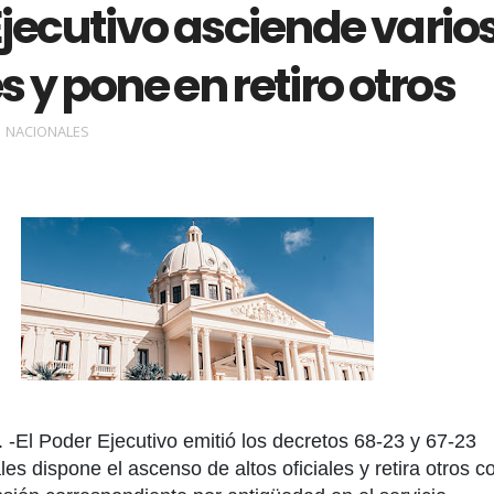
jecutivo asciende vario
es y pone en retiro otros
NACIONALES
. -El Poder Ejecutivo emitió los decretos 68-23 y 67-23
es dispone el ascenso de altos oficiales y retira otros c