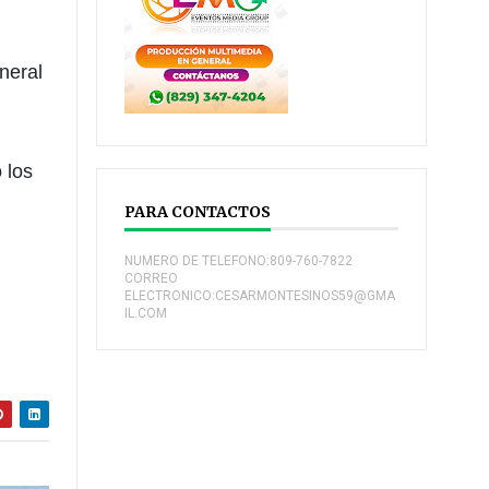
neral
 los
PARA CONTACTOS
NUMERO DE TELEFONO:809-760-7822
CORREO
ELECTRONICO:CESARMONTESINOS59@GMA
IL.COM