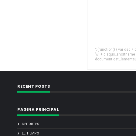
'; (function() { var dsq 
'//' + disqus_shortname
document.getElementsByT
RECENT POSTS
PAGINA PRINCIPAL
DEPORTES
EL TIEMPO