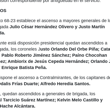
nsión correspondiente por antigüedad en el servicio.
DOS
eto 68-23 establece el ascenso a mayores generales de l
igada
Julio César Hernández Olivero y Justo Martín
da.
te está disposición presidencial quedan ascendidos a
gada, los coroneles J
usto Orlando Del Orbe Piña; Cata
i; Pablo Roberto Jiménez Sánchez; Paíno Chocohan
z; Ambiorix de Jesús Cepeda Hernández; Orlando 
r Enrique Batista Peña.
ispone el ascenso a Contralmirantes, de los capitanes d
dalis Frías Duarte; Alfredo Heredia Santos.
 quedan ascendidos a generales de brigada, los
l Tarcicio Suárez Martínez; Kelvin Melo Castillo y
 Hache Alcántara.