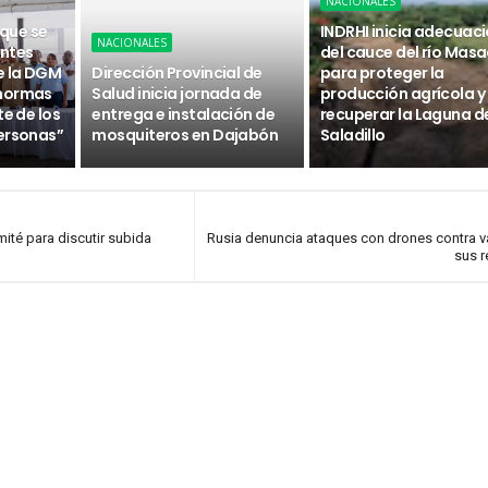
NACIONALES
 que se
INDRHI inicia adecuac
NACIONALES
ntes
del cauce del río Masa
e la DGM
Dirección Provincial de
para proteger la
 normas
Salud inicia jornada de
producción agrícola y
te de los
entrega e instalación de
recuperar la Laguna d
ersonas”
mosquiteros en Dajabón
Saladillo
ité para discutir subida
Rusia denuncia ataques con drones contra v
sus 