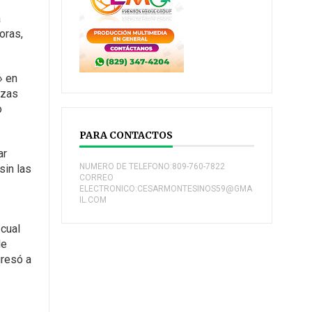
a
oras,
» en
rzas
o
PARA CONTACTOS
ar
NUMERO DE TELEFONO:809-760-7822
sin las
CORREO
ELECTRONICO:CESARMONTESINOS59@GMA
IL.COM
 cual
de
gresó a