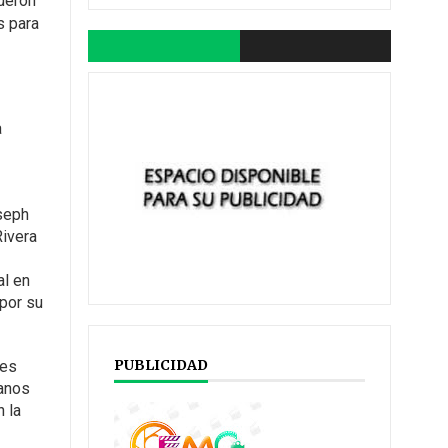
ueron
s para
a
seph
Rivera
al en
por su
PUBLICIDAD
res
ianos
n la