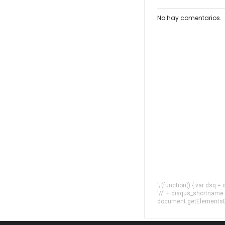
No hay comentarios.
'; (function() { var dsq 
'//' + disqus_shortname
document.getElementsByT