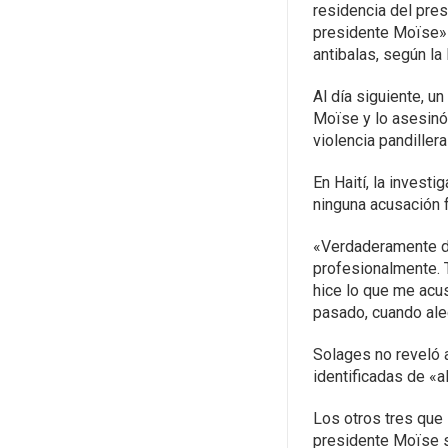
residencia del pres
presidente Moïse» 
antibalas, según la 
Al día siguiente, u
Moïse y lo asesinó
violencia pandillera
En Haití, la invest
ninguna acusación 
«Verdaderamente de
profesionalmente. T
hice lo que me acus
pasado, cuando ale
Solages no reveló 
identificadas de «al
Los otros tres que 
presidente Moïse s