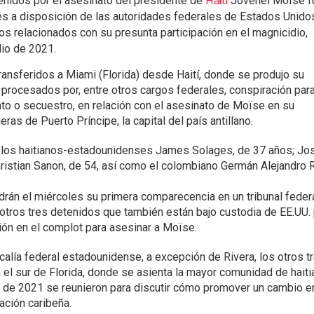
Haití
enidos por el asesinato del presidente de
Jovenel Moïse f
s a disposición de las autoridades federales de Estados Unido
s relacionados con su presunta participación en el magnicidio,
lio de 2021.
ransferidos a Miami (Florida) desde Haití, donde se produjo su
 procesados por, entre otros cargos federales, conspiración par
to o secuestro, en relación con el asesinato de Moïse en su
eras de Puerto Príncipe, la capital del país antillano.
 los haitianos-estadounidenses James Solages, de 37 años; Jo
hristian Sanon, de 54, así como el colombiano Germán Alejandro 
drán el miércoles su primera comparecencia en un tribunal feder
otros tres detenidos que también están bajo custodia de EE.UU. 
ión en el complot para asesinar a Moïse.
calía federal estadounidense, a excepción de Rivera, los otros t
 el sur de Florida, donde se asienta la mayor comunidad de hait
il de 2021 se reunieron para discutir cómo promover un cambio e
ación caribeña.