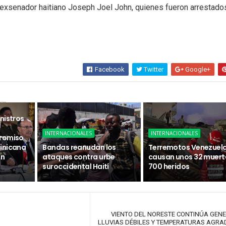
 exsenador haitiano Joseph Joel John, quienes fueron arrestado
Facebook
Twitter
Google+
sa
nistros
INTERNACIONALES
INTERNACIONALES
promiso
inicana
Bandas reanudan los
Terremotos Venezuel
ón
ataques contra urbe
causan unos 32 muert
suroccidental Haití
700 heridos
VIENTO DEL NORESTE CONTINÚA GE
LLUVIAS DÉBILES Y TEMPERATURAS AGR