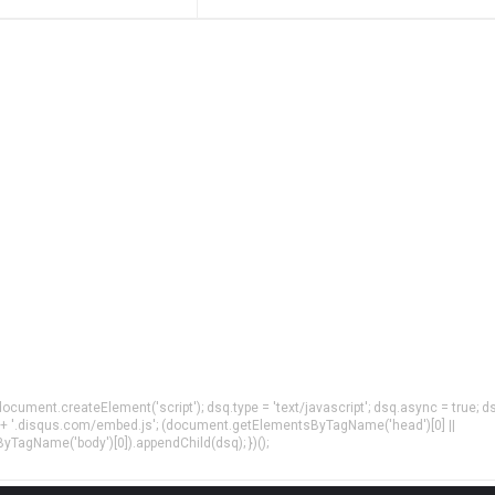
= document.createElement('script'); dsq.type = 'text/javascript'; dsq.async = true; d
 + '.disqus.com/embed.js'; (document.getElementsByTagName('head')[0] ||
agName('body')[0]).appendChild(dsq); })();