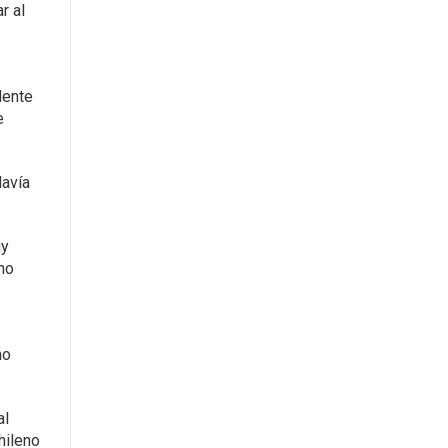
r al
dente
e
davía
uy
 no
no
al
hileno