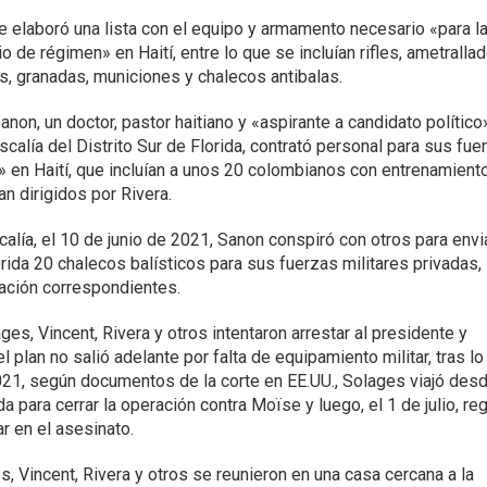
e elaboró una lista con el equipo y armamento necesario «para l
 de régimen» en Haití, entre lo que se incluían rifles, ametrallad
, granadas, municiones y chalecos antibalas.
on, un doctor, pastor haitiano y «aspirante a candidato político
iscalía del Distrito Sur de Florida, contrató personal para sus fue
» en Haití, que incluían a unos 20 colombianos con entrenamient
an dirigidos por Rivera.
calía, el 10 de junio de 2021, Sanon conspiró con otros para envi
rida 20 chalecos balísticos para sus fuerzas militares privadas, 
tación correspondientes.
es, Vincent, Rivera y otros intentaron arrestar al presidente y
l plan no salió adelante por falta de equipamiento militar, tras lo
2021, según documentos de la corte en EE.UU., Solages viajó des
ida para cerrar la operación contra Moïse y luego, el 1 de julio, re
par en el asesinato.
es, Vincent, Rivera y otros se reunieron en una casa cercana a la