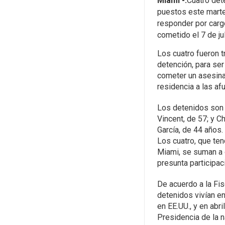
Miami -.
Cuatro det
puestos este marte
responder por cargo
cometido el 7 de ju
Los cuatro fueron t
detención, para ser
cometer un asesina
residencia a las afu
Los detenidos son
Vincent, de 57; y C
García, de 44 años.
Los cuatro, que ten
Miami, se suman a 
presunta participac
De acuerdo a la Fis
detenidos vivían en
en EE.UU., y en abr
Presidencia de la n