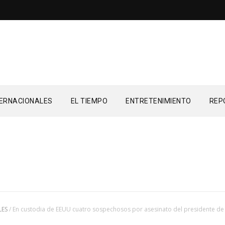
TERNACIONALES
EL TIEMPO
ENTRETENIMIENTO
REP
LES
/
En custodia de EEUU cuatro sospechosos por asesinato del presidente de 