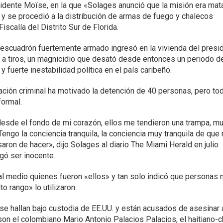
idente Moïse, en la que «Solages anunció que la misión era mata
y se procedió a la distribución de armas de fuego y chalecos
Fiscalía del Distrito Sur de Florida.
n escuadrón fuertemente armado ingresó en la vivienda del presi
 a tiros, un magnicidio que desató desde entonces un periodo d
 y fuerte inestabilidad política en el país caribeño.
igación criminal ha motivado la detención de 40 personas, pero to
formal.
sde el fondo de mi corazón, ellos me tendieron una trampa, m
engo la conciencia tranquila, la conciencia muy tranquila de que
aron de hacer», dijo Solages al diario The Miami Herald en julio
gó ser inocente.
al medio quienes fueron «ellos» y tan solo indicó que personas 
to rango» lo utilizaron.
se hallan bajo custodia de EE.UU. y están acusados de asesinar 
on el colombiano Mario Antonio Palacios Palacios, el haitiano-c