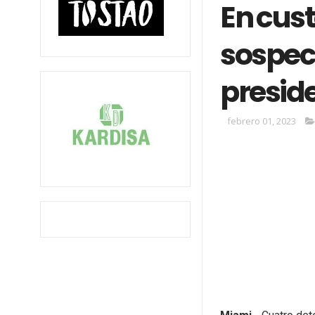
En cust
sospec
preside
febrero 01, 2023