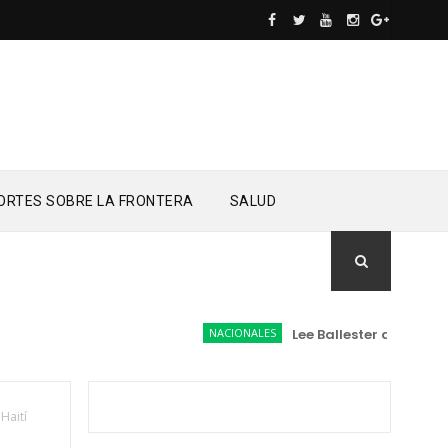
ORTES SOBRE LA FRONTERA
SALUD
NACIONALES
Lee Ballester a los que se 
Haití