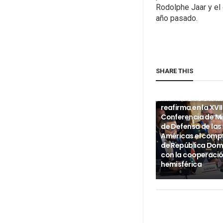
Rodolphe Jaar y el
año pasado.
SHARE THIS
INTERNACIONALES
Ministro de Defen
reafirma en la XVII
Conferencia de Mi
de Defensa de las
Américas el com
de República Dom
con la cooperaci
hemisférica