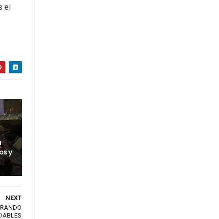
s el
a
os y
NEXT
NERANDO
ADABLES