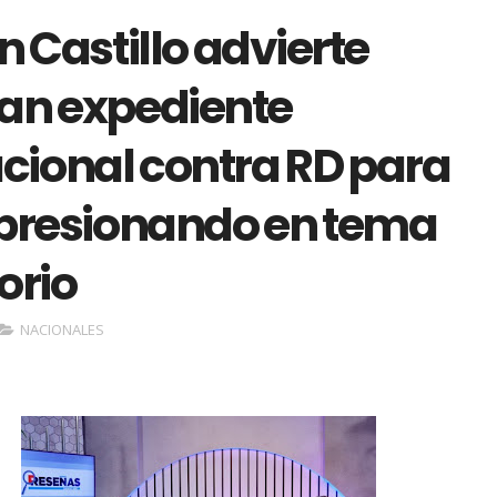
n Castillo advierte
an expediente
acional contra RD para
 presionando en tema
orio
NACIONALES