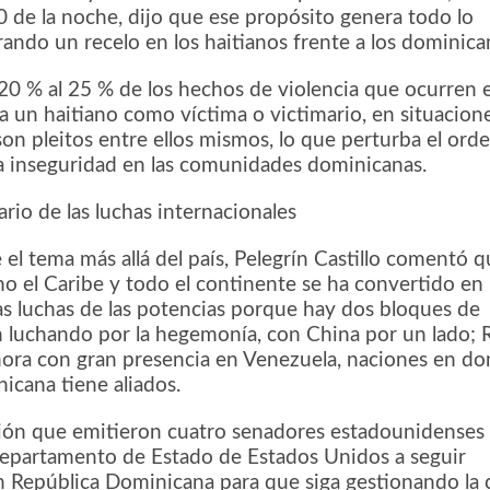
0 de la noche, dijo que ese propósito genera todo lo
ando un recelo en los haitianos frente a los dominica
 20 % al 25 % de los hechos de violencia que ocurren e
a un haitiano como víctima o victimario, en situacion
son pleitos entre ellos mismos, lo que perturba el ord
a inseguridad en las comunidades dominicanas.
ario de las luchas internacionales
 el tema más allá del país, Pelegrín Castillo comentó 
o el Caribe y todo el continente se ha convertido en
as luchas de las potencias porque hay dos bloques de
n luchando por la hegemonía, con China por un lado; 
ahora con gran presencia en Venezuela, naciones en d
icana tiene aliados.
ción que emitieron cuatro senadores estadounidenses
epartamento de Estado de Estados Unidos a seguir
 República Dominicana para que siga gestionando la c