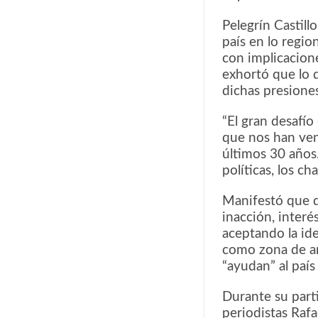
Pelegrín Castill
país en lo regio
con implicacione
exhortó que lo 
dichas presione
“El gran desafí
que nos han ven
últimos 30 años
políticas, los ch
Manifestó que de
inacción, interé
aceptando la id
como zona de am
“ayudan” al país
Durante su part
periodistas Raf