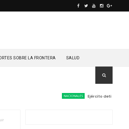
ORTES SOBRE LA FRONTERA
SALUD
NACIONALES
Ejército detiene a conduc
uir