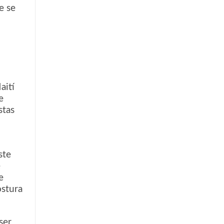
e se
aití
e
stas
ste
e
e
ostura
ser