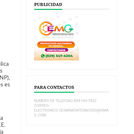
PUBLICIDAD
lica
s
FNP),
s es
PARA CONTACTOS
n
NUMERO DE TELEFONO:809-760-7822
CORREO
ELECTRONICO:CESARMONTESINOS59@GMA
IL.COM
la
EE.
la