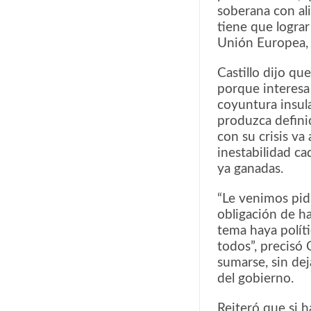
soberana con ali
tiene que lograr
Unión Europea, 
Castillo dijo qu
porque interesa 
coyuntura insula
produzca definic
con su crisis va
inestabilidad ca
ya ganadas.
“Le venimos pidi
obligación de ha
tema haya polít
todos”, precisó 
sumarse, sin de
del gobierno.
Reiteró que si h