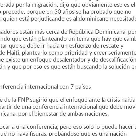
erada por la migración, dijo que obviamente ese es el
 procede, porque en 30 años se ha probado que no
a quien está perjudicando es al dominicano necesitad
nadores están más cerca de República Dominicana, pe
endo que están planteando un tema que hay que cambi
rtar que se debe ir hacia un esfuerzo de rescate y
de Haití, plantearlo como prioridad y creer seriament
ue existe un enfoque desalentador y de descalificació
ón y que por eso es que están buscando la solución en
ferencia internacional con 7 países
e de la FNP sugirió que el enfoque ante la crisis haiti
 partir de una conferencia internacional que debe mov
icana, por el bienestar de ambas naciones.
ar a una conferencia, pero eso solo lo puede hacer 
 que no haya fisuras, probándose que es una nación