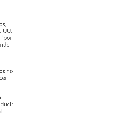
os,
E. UU.
 “por
endo
nos no
cer
a
oducir
l