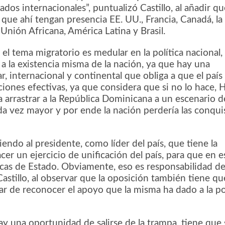
ados internacionales”, puntualizó Castillo, al añadir qu
 que ahí tengan presencia EE. UU., Francia, Canadá, la
Unión Africana, América Latina y Brasil.
e el tema migratorio es medular en la política nacional,
a la existencia misma de la nación, ya que hay una
r, internacional y continental que obliga a que el país
iones efectivas, ya que considera que si no lo hace, H
 a arrastrar a la República Dominicana a un escenario d
da vez mayor y por ende la nación perdería las conqui
endo al presidente, como líder del país, que tiene la
cer un ejercicio de unificación del país, para que en e
icas de Estado. Obviamente, eso es responsabilidad d
Castillo, al observar que la oposición también tiene qu
jar de reconocer el apoyo que la misma ha dado a la p
ay una oportunidad de salirse de la trampa, tiene que 