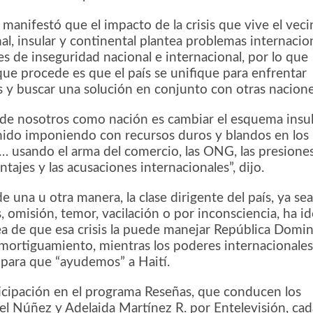
o manifestó que el impacto de la crisis que vive el vec
nal, insular y continental plantea problemas internacio
s de inseguridad nacional e internacional, por lo que
que procede es que el país se unifique para enfrentar
s y buscar una solución en conjunto con otras nacione
o de nosotros como nación es cambiar el esquema insu
ido imponiendo con recursos duros y blandos en los
… usando el arma del comercio, las ONG, las presione
antajes y las acusaciones internacionales”, dijo.
 una u otra manera, la clase dirigente del país, ya se
s, omisión, temor, vacilación o por inconsciencia, ha i
ea de que esa crisis la puede manejar República Domi
ortiguamiento, mientras los poderes internacionale
 para que “ayudemos” a Haití.
icipación en el programa Reseñas, que conducen los
ael Núñez y Adelaida Martínez R. por Entelevisión, cad