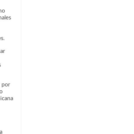
ino
nales
s.
lar
s
a por
do
nicana
s
a