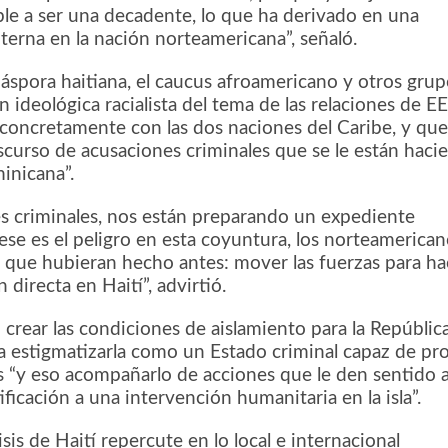
ble a ser una decadente, lo que ha derivado en una
terna en la nación norteamericana”, señaló.
iáspora haitiana, el caucus afroamericano y otros grup
n ideológica racialista del tema de las relaciones de E
y concretamente con las dos naciones del Caribe, y que
iscurso de acusaciones criminales que se le están haci
inicana”.
s criminales, nos están preparando un expediente
 ese es el peligro en esta coyuntura, los norteamerica
 que hubieran hecho antes: mover las fuerzas para ha
 directa en Haití”, advirtió.
crear las condiciones de aislamiento para la Repúblic
 estigmatizarla como un Estado criminal capaz de pr
s “y eso acompañarlo de acciones que le den sentido a
tificación a una intervención humanitaria en la isla”.
isis de Haití repercute en lo local e internacional