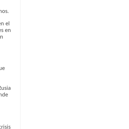
nos.
n el
es en
en
que
Rusia
onde
risis