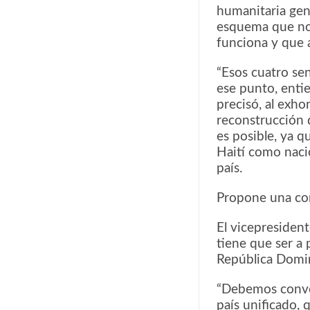
humanitaria gen
esquema que no
funciona y que 
“Esos cuatro se
ese punto, enti
precisó, al exho
reconstrucción 
es posible, ya q
Haití como naci
país.
Propone una con
El vicepresident
tiene que ser a
República Domin
“Debemos convoc
país unificado,