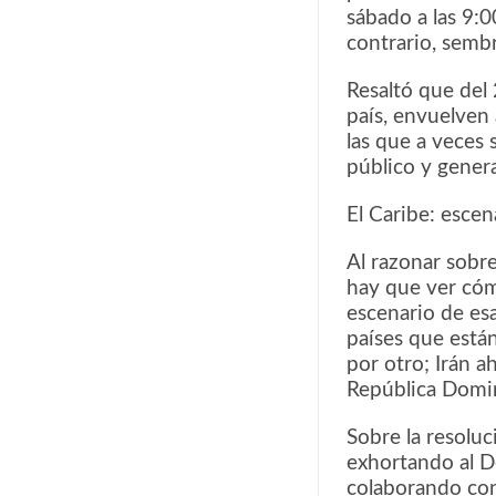
sábado a las 9:0
contrario, sembr
Resaltó que del
país, envuelven 
las que a veces 
público y gener
El Caribe: escen
Al razonar sobre
hay que ver cóm
escenario de es
países que está
por otro; Irán 
República Domin
Sobre la resolu
exhortando al D
colaborando con