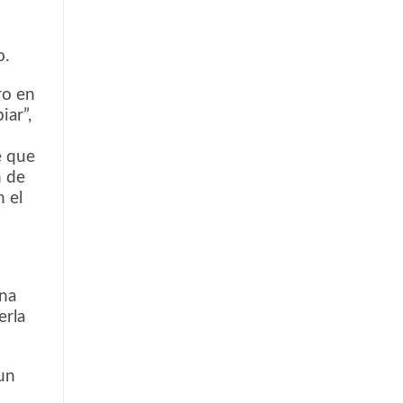
o.
ro en
ar”,
e que
n de
 el
ana
erla
un