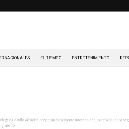
TERNACIONALES
EL TIEMPO
ENTRETENIMIENTO
REP
elegrín Castillo advierte preparan expediente internacional contra RD para seg
igratorio