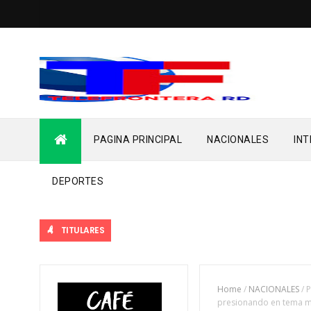
PAGINA PRINCIPAL
NACIONALES
IN
DEPORTES
TITULARES
Home
/
NACIONALES
/
P
presionando en tema m