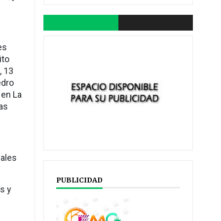
es
ito
, 13
edro
 en La
nas
uales
PUBLICIDAD
s y