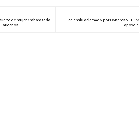
 muerte de mujer embarazada
Zelenski aclamado por Congreso EU; s
Guaricanos
apoyo es