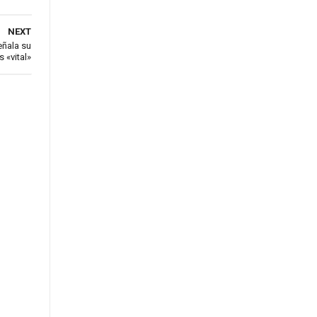
NEXT
eñala su
 «vital»