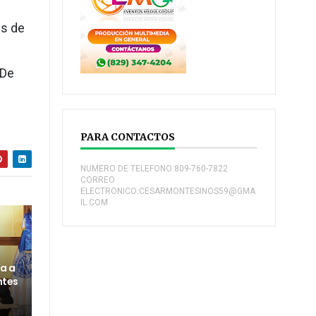
es de
 De
PARA CONTACTOS
NUMERO DE TELEFONO:809-760-7822
CORREO
ELECTRONICO:CESARMONTESINOS59@GMA
IL.COM
a a
ntes