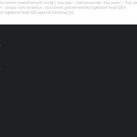
= document.createElement('script'); dsq.type = 'text/javascript'; dsq.async = true; d
 + '.disqus.com/embed.js'; (document.getElementsByTagName('head')[0] ||
agName('body')[0]).appendChild(dsq); })();