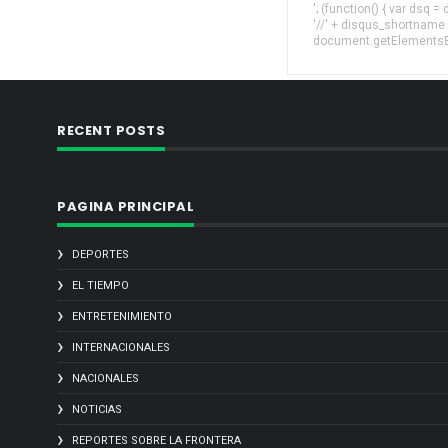
'; (function() { var dsq 
'//' + disqus_shortname
document.getElementsByT
RECENT POSTS
PAGINA PRINCIPAL
DEPORTES
EL TIEMPO
ENTRETENIMIENTO
INTERNACIONALES
NACIONALES
NOTICIAS
REPORTES SOBRE LA FRONTERA