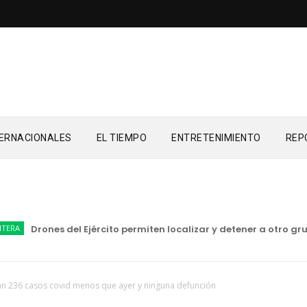
TERNACIONALES
EL TIEMPO
ENTRETENIMIENTO
REP
A
Drones del Ejército permiten localizar y detener a otro gru
an 236 casos covid menos que ayer y ninguna defunción