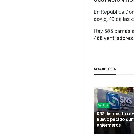
En República Dom
covid, 49 de las
Hay 585 camas en
468 ventiladores 
SHARE THIS
SALUD
SNS dispuesto a e
nuevo pedido au
enfermeras