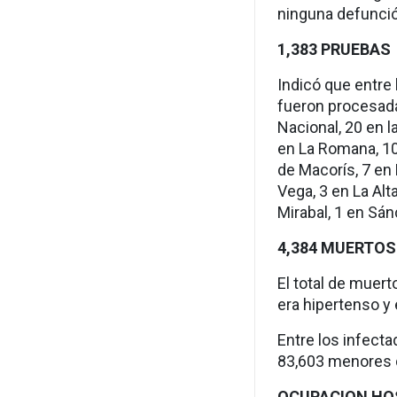
ninguna defunció
1,383 PRUEBAS
Indicó que entre 
fueron procesada
Nacional, 20 en l
en La Romana, 10
de Macorís, 7 en
Vega, 3 en La Alt
Mirabal, 1 en Sá
4,384 MUERTOS
El total de muert
era hipertenso y 
Entre los infect
83,603 menores 
OCUPACION HO