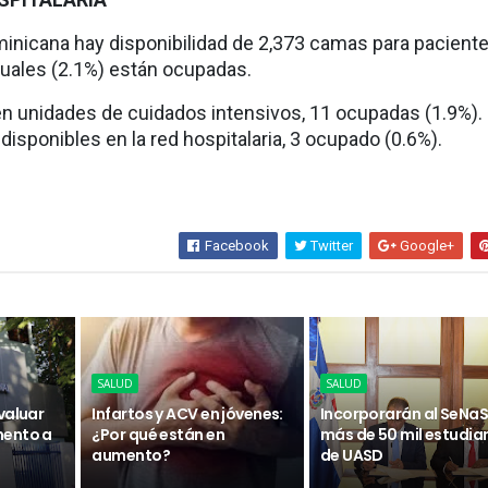
inicana hay disponibilidad de 2,373 camas para pacient
 cuales (2.1%) están ocupadas.
 unidades de cuidados intensivos, 11 ocupadas (1.9%).
disponibles en la red hospitalaria, 3 ocupado (0.6%).
Facebook
Twitter
Google+
SALUD
SALUD
valuar
Infartos y ACV en jóvenes:
Incorporarán al SeNaS
mento a
¿Por qué están en
más de 50 mil estudia
aumento?
de UASD