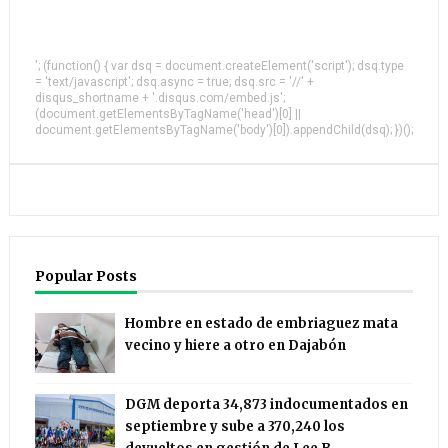
'; (function() { var dsq = document.createElement('script'); dsq.type
= 'text/javascript'; dsq.async = true; dsq.src = '//' +
disqus_shortname + '.disqus.com/embed.js';
(document.getElementsByTagName('head')[0] ||
document.getElementsByTagName('body')[0]).appendChild(dsq); })();
Popular Posts
Hombre en estado de embriaguez mata
vecino y hiere a otro en Dajabón
DGM deporta 34,873 indocumentados en
septiembre y sube a 370,240 los