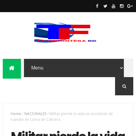
Home
/
NACIONALES
/
Militar pierde la vida en accidente de
tránsito en Loma de Cabrera