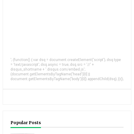
'; (function() { var dsq = document.createElement('script'); dsq.type
= 'text/javascript'; dsq.async = true; dsq.src = '//' +
disqus_shortname + '.disqus.com/embed.js';
(document.getElementsByTagName('head')[0] ||
document.getElementsByTagName('body')[0]).appendChild(dsq); })();
Popular Posts