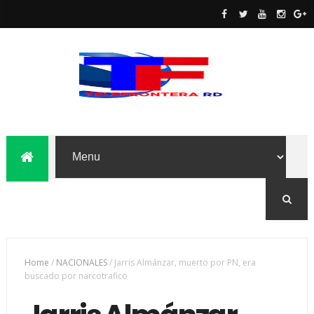
Home
/
NACIONALES
/
Jarris Almánzar, muerto por PN, era
buscado por narcotrafico