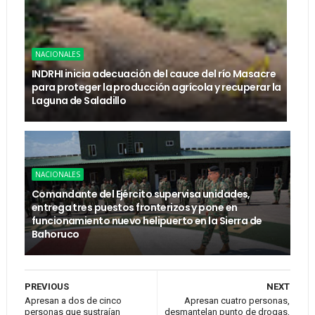
NACIONALES
INDRHI inicia adecuación del cauce del río Masacre
para proteger la producción agrícola y recuperar la
Laguna de Saladillo
NACIONALES
Comandante del Ejército supervisa unidades,
entrega tres puestos fronterizos y pone en
funcionamiento nuevo helipuerto en la Sierra de
Bahoruco
PREVIOUS
NEXT
Apresan a dos de cinco
Apresan cuatro personas,
personas que sustraían
desmantelan punto de drogas,