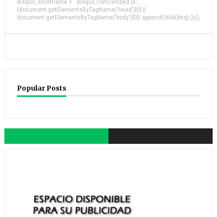
disqus_shortname + '.disqus.com/embed.js';
(document.getElementsByTagName('head')[0] ||
document.getElementsByTagName('body')[0]).appendChild(dsq); })();
Popular Posts