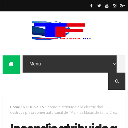
Home
/
NACIONALES
/
Incendio atribuido a la electricidad
destruye plaza comercial y canal de TV en las Matas de Santa Cruz