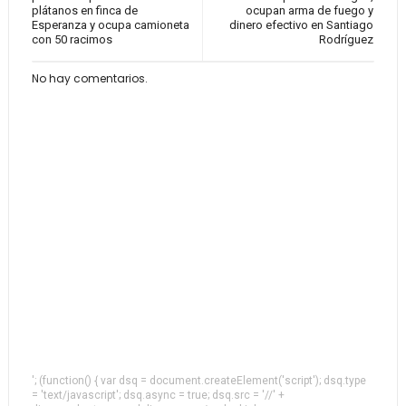
plátanos en finca de
ocupan arma de fuego y
Esperanza y ocupa camioneta
dinero efectivo en Santiago
con 50 racimos
Rodríguez
No hay comentarios.
'; (function() { var dsq = document.createElement('script'); dsq.type
= 'text/javascript'; dsq.async = true; dsq.src = '//' +