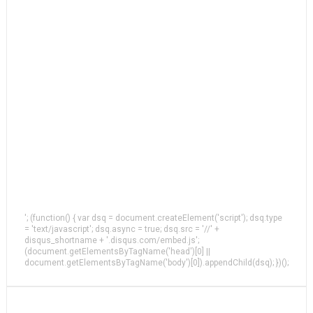
'; (function() { var dsq = document.createElement('script'); dsq.type
= 'text/javascript'; dsq.async = true; dsq.src = '//' +
disqus_shortname + '.disqus.com/embed.js';
(document.getElementsByTagName('head')[0] ||
document.getElementsByTagName('body')[0]).appendChild(dsq); })();