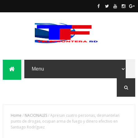
Home
/
NACIONALES
/
Apresan cuatro personas, desmantelan
punto de drogas, ocupan arma de fuego y dinero efectivo en
Santiago Rodríguez