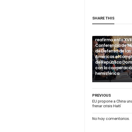
SHARE THIS
INTERNACIONALES
Ministro de Defen
reafirma en la XVII
Conferencia de Mi
de Defensa de las
Américas el com
de República Dom
con la cooperaci
hemisférica
PREVIOUS
EU propone a China un
frenar crisis Haití
No hay comentarios.