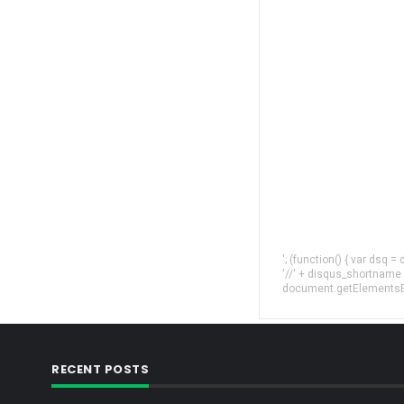
'; (function() { var dsq 
'//' + disqus_shortname
document.getElementsByT
RECENT POSTS