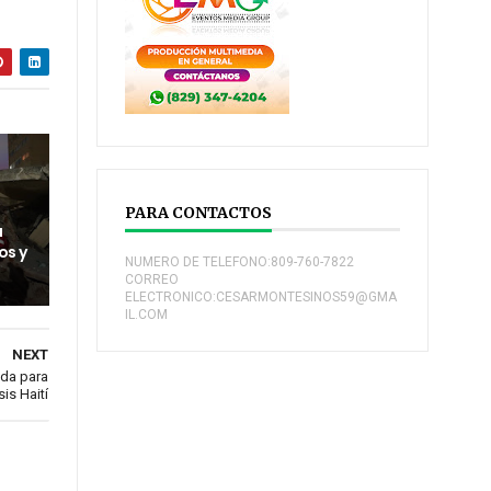
PARA CONTACTOS
a
os y
NUMERO DE TELEFONO:809-760-7822
CORREO
ELECTRONICO:CESARMONTESINOS59@GMA
IL.COM
NEXT
ada para
sis Haití