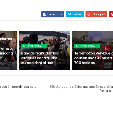
Facebook
Twitter
Google+
sa
nistros
INTERNACIONALES
INTERNACIONALES
promiso
inicana
Bandas reanudan los
Terremotos Venezuel
ón
ataques contra urbe
causan unos 32 muert
suroccidental Haití
700 heridos
a acción coordinada para
EEUU propone a China una acción coordin
frenar cri