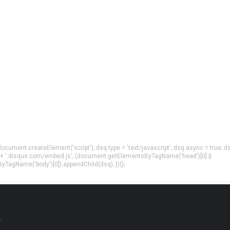
= document.createElement('script'); dsq.type = 'text/javascript'; dsq.async = true; d
 + '.disqus.com/embed.js'; (document.getElementsByTagName('head')[0] ||
agName('body')[0]).appendChild(dsq); })();