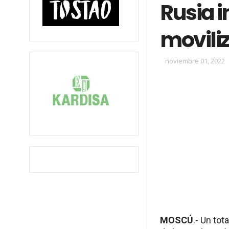
Rusia i
movili
noviembre 01, 2022
MOSCÚ
.- Un to