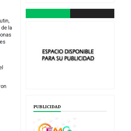
utin,
 de la
sonas
les
s
el
ron
PUBLICIDAD