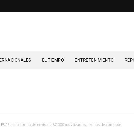
TERNACIONALES
EL TIEMPO
ENTRETENIMIENTO
REP
LES
/
Rusia informa de envío de 87.000 movilizados a zonas de combate