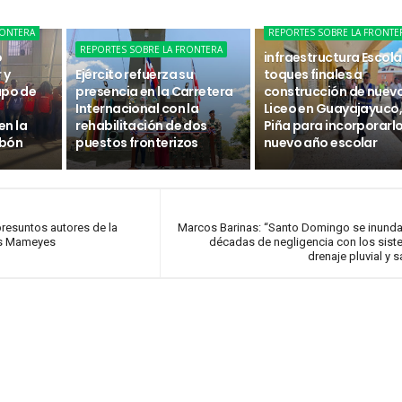
RONTERA
REPORTES SOBRE LA FRONTE
REPORTES SOBRE LA FRONTERA
o
infraestructura Escola
 y
Ejército refuerza su
toques finales a
upo de
presencia en la Carretera
construcción de nuev
Internacional con la
Liceo en Guayajayuco, 
n la
rehabilitación de dos
Piña para incorporarlo
abón
puestos fronterizos
nuevo año escolar
presuntos autores de la
Marcos Barinas: “Santo Domingo se inunda
Los Mameyes
décadas de negligencia con los sis
drenaje pluvial y s