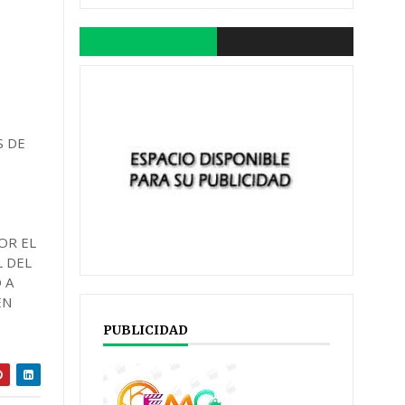
S DE
OR EL
 DEL
 A
EN
PUBLICIDAD