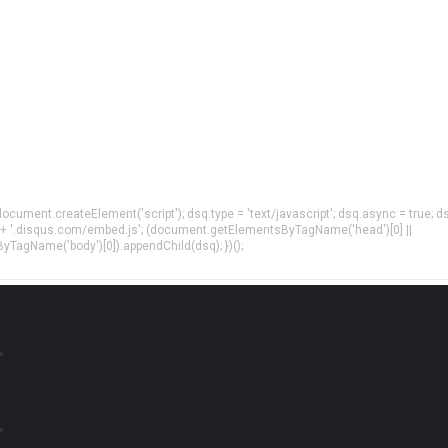
= document.createElement('script'); dsq.type = 'text/javascript'; dsq.async = true; d
 + '.disqus.com/embed.js'; (document.getElementsByTagName('head')[0] ||
agName('body')[0]).appendChild(dsq); })();