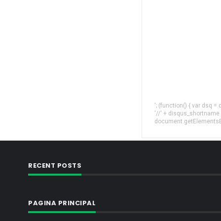
'; (function() { var dsq 
'//' + disqus_shortname
document.getElementsByT
RECENT POSTS
PAGINA PRINCIPAL