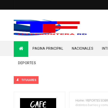
PAGINA PRINCIPAL
NACIONALES
IN
DEPORTES
TITULARES
Home
/
REPORTES SOBR
distintos barrios y co