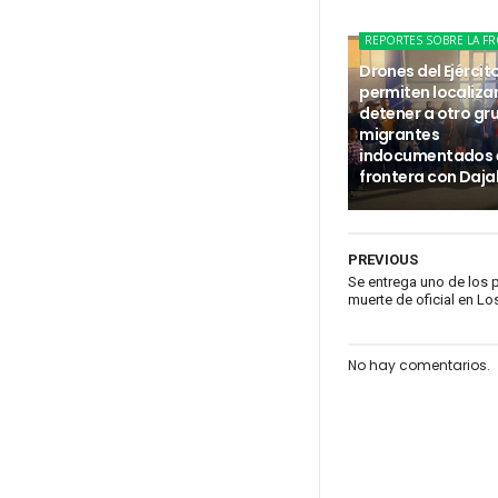
REPORTES SOBRE LA F
Drones del Ejércit
permiten localizar
detener a otro gr
migrantes
indocumentados e
frontera con Daj
PREVIOUS
Se entrega uno de los 
muerte de oficial en 
No hay comentarios.