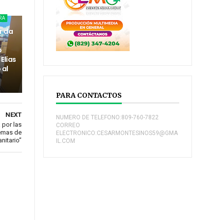
RA
r da
o
Elías
 al
PARA CONTACTOS
NEXT
NUMERO DE TELEFONO:809-760-7822
 por las
CORREO
temas de
ELECTRONICO:CESARMONTESINOS59@GMA
anitario”
IL.COM