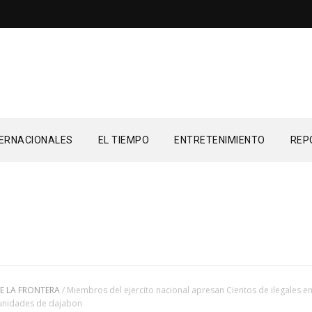
TERNACIONALES
EL TIEMPO
ENTRETENIMIENTO
REP
E LA FRONTERA
/
Miembros del ejercito nacional apresan Cientos de ilegales e
munidades de dajabon