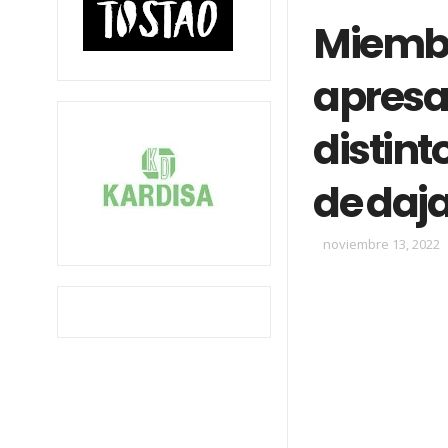
Miembro
apresan
distin
de daj
noviembre 13, 2022