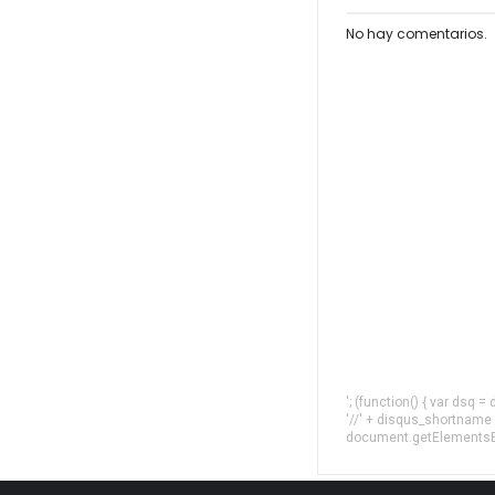
No hay comentarios.
'; (function() { var dsq 
'//' + disqus_shortname
document.getElementsByT