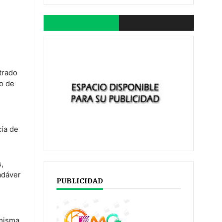
trado
co de
cía de
s,
adáver
PUBLICIDAD
 misma