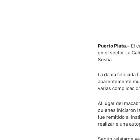
Puerto Plata.–
El c
en el sector La Cañ
Sosúa.
La dama fallecida 
aparentemente muri
varias complicacio
Al lugar del macabr
quienes iniciaron 
fue remitido al Ins
realizarle una auto
Según relataron va