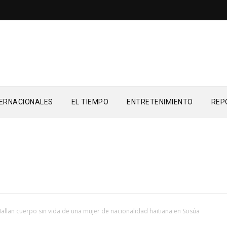
TERNACIONALES
EL TIEMPO
ENTRETENIMIENTO
REP
allan cuerpo sin vida de una mujer de nacionalidad haitiana en Sosúa