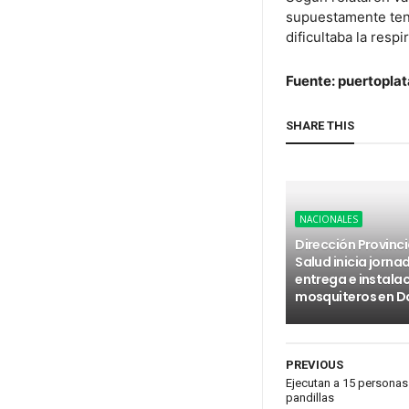
supuestamente ten
dificultaba la respi
Fuente: puertopla
SHARE THIS
NACIONALES
Dirección Provinci
Salud inicia jorna
entrega e instala
mosquiteros en D
PREVIOUS
Ejecutan a 15 persona
pandillas