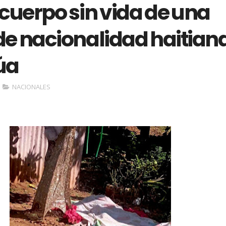
cuerpo sin vida de una
de nacionalidad haitian
úa
NACIONALES