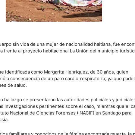
uerpo sin vida de una mujer de nacionalidad haitiana, fue encon
a frente al proyecto habitacional La Unión del municipio turísti
fue identificada cómo Margarita Henríquez, de 30 años, quien
ó a consecuencia de un paro cardiorrespiratorio, ya que pade
nes de salud.
o hallazgo se presentaron las autoridades policiales y judiciale
las investigaciones pertinentes sobre el caso, mientras que el c
tituto Nacional de Ciencias Forenses (INACIF) en Santiago para
psia.
rios familiares y conocidos de la fémina encontrada muerta, la