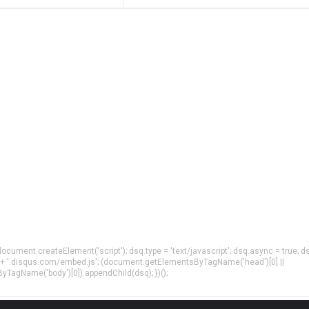
= document.createElement('script'); dsq.type = 'text/javascript'; dsq.async = true; d
 + '.disqus.com/embed.js'; (document.getElementsByTagName('head')[0] ||
agName('body')[0]).appendChild(dsq); })();