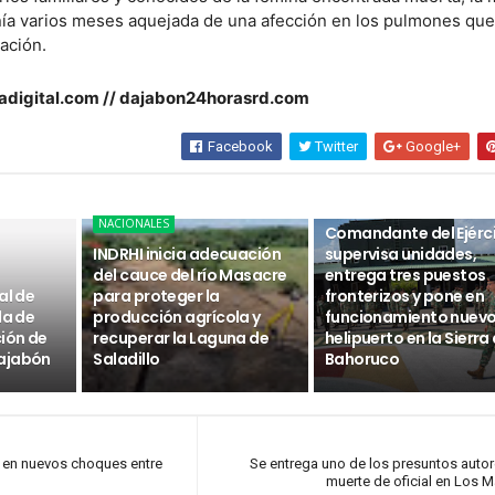
ía varios meses aquejada de una afección en los pulmones que
ración.
tadigital.com // dajabon24horasrd.com
Facebook
Twitter
Google+
NACIONALES
NACIONALES
Comandante del Ejérc
INDRHI inicia adecuación
supervisa unidades,
del cauce del río Masacre
entrega tres puestos
al de
para proteger la
fronterizos y pone en
da de
producción agrícola y
funcionamiento nuev
ción de
recuperar la Laguna de
helipuerto en la Sierra
ajabón
Saladillo
Bahoruco
s en nuevos choques entre
Se entrega uno de los presuntos autor
muerte de oficial en Los