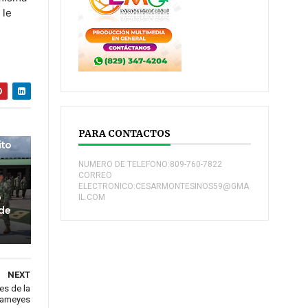
 le
PARA CONTACTOS
ito
NUMERO DE TELEFONO:809-760-7822
CORREO
ELECTRONICO:CESARMONTESINOS59@GMA
o
IL.COM
 de
NEXT
es de la
 Mameyes