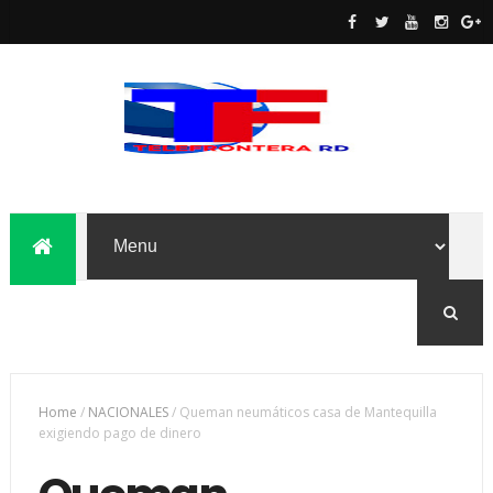
Home
/
NACIONALES
/
Queman neumáticos casa de Mantequilla
exigiendo pago de dinero