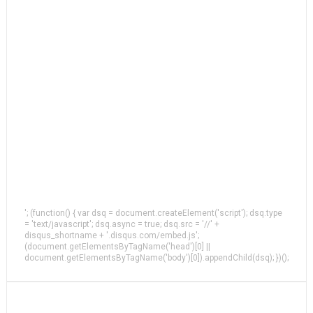
'; (function() { var dsq = document.createElement('script'); dsq.type
= 'text/javascript'; dsq.async = true; dsq.src = '//' +
disqus_shortname + '.disqus.com/embed.js';
(document.getElementsByTagName('head')[0] ||
document.getElementsByTagName('body')[0]).appendChild(dsq); })();