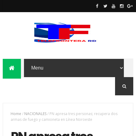
Home
/
NACIONALES
/
PN apresa tres personas; recupera dos
armas de fuego y camioneta en Línea Noroeste