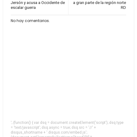
Jersón y acusa a Occidente de
a gran parte de la región norte
escalar guerra
RD
No hay comentarios.
'; (function() { var dsq = document.createElement('script'); dsq.type
= 'text/javascript'; dsq.async = true; dsq.src = '//' +
disqus_shortname + '.disqus.com/embed.js';