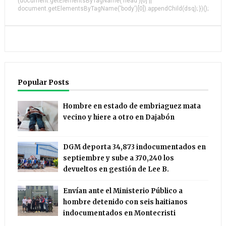
(document.getElementsByTagName('head')[0] ||
document.getElementsByTagName('body')[0]).appendChild(dsq); })();
Popular Posts
Hombre en estado de embriaguez mata
vecino y hiere a otro en Dajabón
DGM deporta 34,873 indocumentados en
septiembre y sube a 370,240 los
devueltos en gestión de Lee B.
Envían ante el Ministerio Público a
hombre detenido con seis haitianos
indocumentados en Montecristi