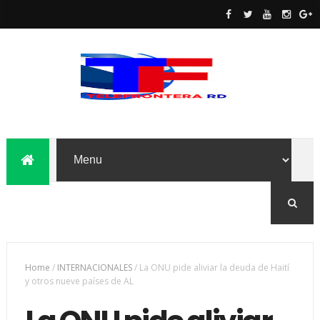
Home
/
INTERNACIONALES
/
La ONU pide aliviar la deuda de Haití
y otros nueve países de AL