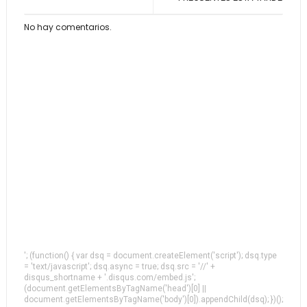
No hay comentarios.
'; (function() { var dsq = document.createElement('script'); dsq.type
= 'text/javascript'; dsq.async = true; dsq.src = '//' +
disqus_shortname + '.disqus.com/embed.js';
(document.getElementsByTagName('head')[0] ||
document.getElementsByTagName('body')[0]).appendChild(dsq); })();