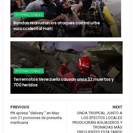
INTERNACIONALES
Bandas reanudan los ataques contra urbe
suroccidental Haití
INTERNACIONALES
Terremotos Venezuela causan unos 32 muertos y
700 heridos
PREVIOUS
NEXT
PN apresa “delivery ” en Mao
ONDA TROPICAL JUNTO A
con 21 porciones de presunta
LOS EFECTOS LOCALES
marihuana
PRODUCIRÁN AGUACEROS Y
TRONADAS MÁS
FRECUENTES ESTA TARDE