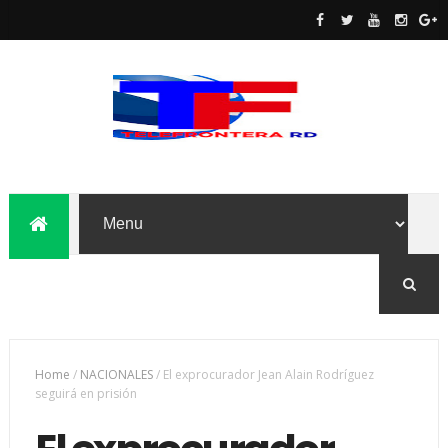
Home
/
NACIONALES
/
El exprocurador Jean Alain Rodríguez
seguirá en prisión