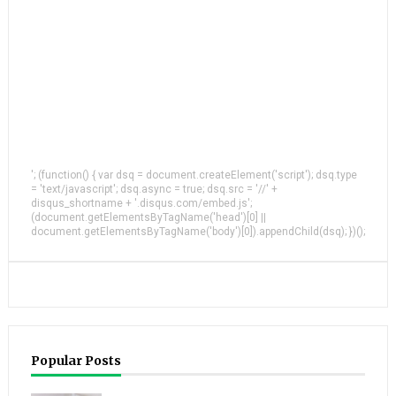
'; (function() { var dsq = document.createElement('script'); dsq.type
= 'text/javascript'; dsq.async = true; dsq.src = '//' +
disqus_shortname + '.disqus.com/embed.js';
(document.getElementsByTagName('head')[0] ||
document.getElementsByTagName('body')[0]).appendChild(dsq); })();
Popular Posts