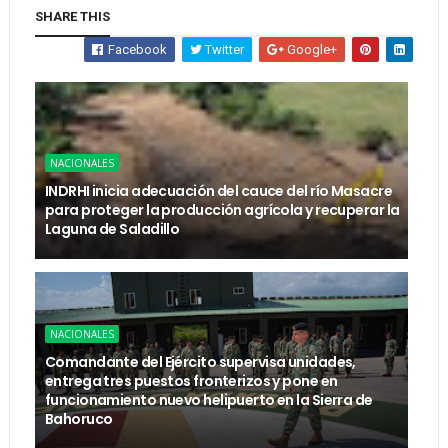
SHARE THIS
Facebook
Twitter
Google+
NACIONALES
INDRHI inicia adecuación del cauce del río Masacre
para proteger la producción agrícola y recuperar la
Laguna de Saladillo
NACIONALES
Comandante del Ejército supervisa unidades,
entrega tres puestos fronterizos y pone en
funcionamiento nuevo helipuerto en la Sierra de
Bahoruco