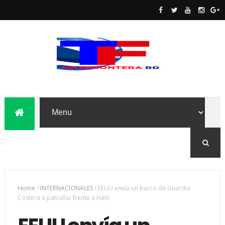
Home
/
INTERNACIONALES
/
EEUU envía un barco de Guardia
Costera a patrullar frente a Haití