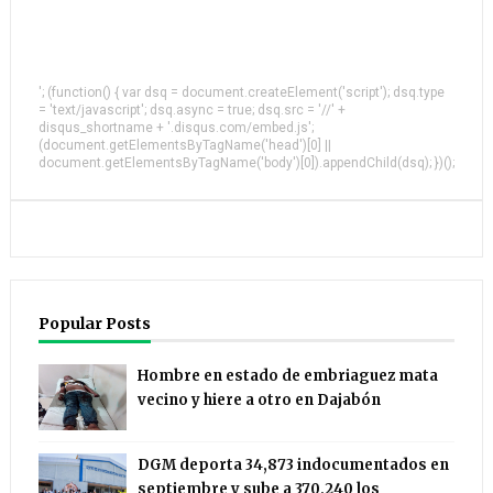
'; (function() { var dsq = document.createElement('script'); dsq.type
= 'text/javascript'; dsq.async = true; dsq.src = '//' +
disqus_shortname + '.disqus.com/embed.js';
(document.getElementsByTagName('head')[0] ||
document.getElementsByTagName('body')[0]).appendChild(dsq); })();
Popular Posts
Hombre en estado de embriaguez mata
vecino y hiere a otro en Dajabón
DGM deporta 34,873 indocumentados en
septiembre y sube a 370,240 los