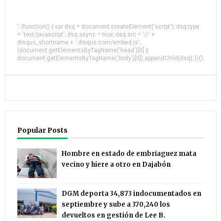
'; (function() { var dsq = document.createElement('script'); dsq.type
= 'text/javascript'; dsq.async = true; dsq.src = '//' +
disqus_shortname + '.disqus.com/embed.js';
(document.getElementsByTagName('head')[0] ||
document.getElementsByTagName('body')[0]).appendChild(dsq); })();
Popular Posts
Hombre en estado de embriaguez mata
vecino y hiere a otro en Dajabón
DGM deporta 34,873 indocumentados en
septiembre y sube a 370,240 los
devueltos en gestión de Lee B.