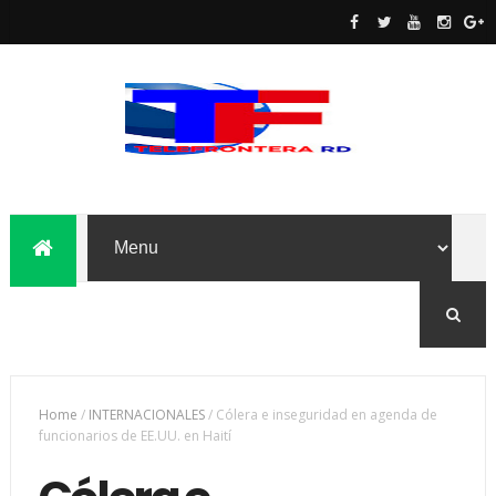
Home
/
INTERNACIONALES
/
Cólera e inseguridad en agenda de
funcionarios de EE.UU. en Haití