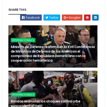
SHARE THIS
Facebook
Twitter
Google+
INTERNACIONALES
Ministro de Defensa reafirma en la XVII Conferencia
de Ministros de Defensa de las Américas el
compromiso de República Dominicana con la
cooperación hemisférica
INTERNACIONALES
Bandas reanudan los ataques contra urbe
suroccidental Haití