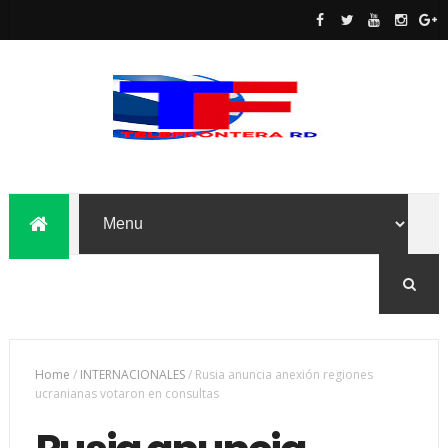
Home
/
INTERNACIONALES
/
Rusia anuncia anexión regiones
ucranianas votaron en consultas