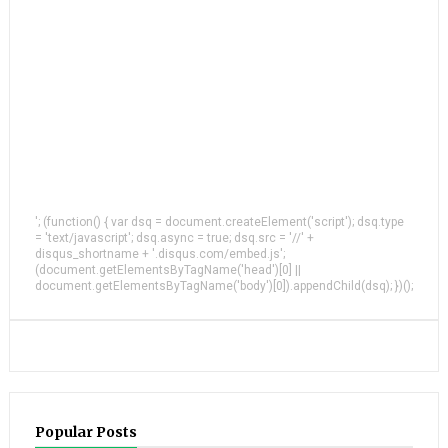
'; (function() { var dsq = document.createElement('script'); dsq.type
= 'text/javascript'; dsq.async = true; dsq.src = '//' +
disqus_shortname + '.disqus.com/embed.js';
(document.getElementsByTagName('head')[0] ||
document.getElementsByTagName('body')[0]).appendChild(dsq); })();
Popular Posts