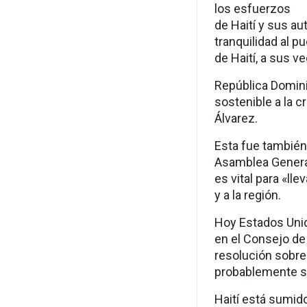
los esfuerzos
de Haití y sus aut
tranquilidad al p
de Haití, a sus ve
República Domini
sostenible a la c
Álvarez.
Esta fue también 
Asamblea General
es vital para «lle
y a la región.
Hoy Estados Unid
en el Consejo de
resolución sobre 
probablemente sa
Haití está sumido