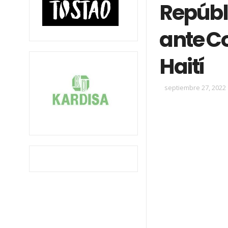
Repúbl
ante C
Haití
septiembre 27, 2022