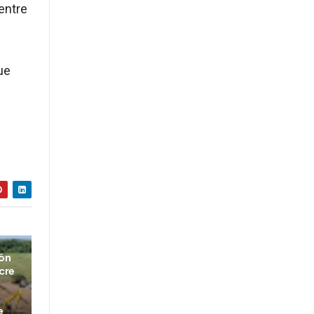
entre
ue
ión
cre
e