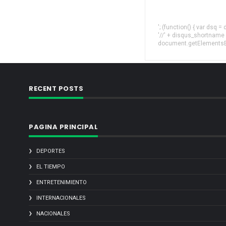
'; (function() { var dsq 
'//' + disqus_shortname
document.getElementsByT
RECENT POSTS
PAGINA PRINCIPAL
DEPORTES
EL TIEMPO
ENTRETENIMIENTO
INTERNACIONALES
NACIONALES