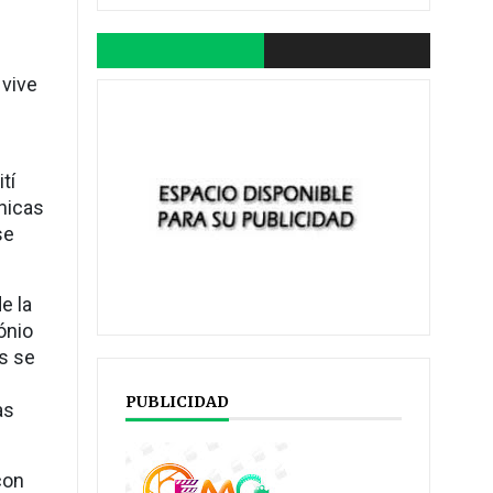
 vive
tí
únicas
se
e la
ónio
s se
PUBLICIDAD
as
con