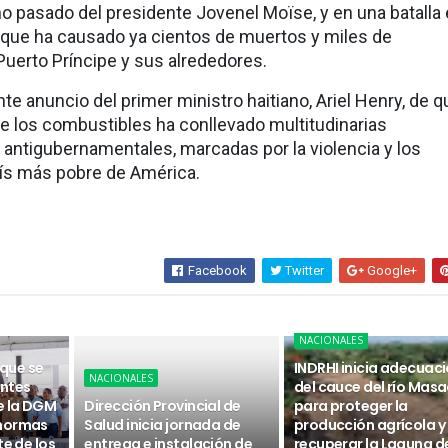
ño pasado del presidente Jovenel Moïse, y en una batalla 
que ha causado ya cientos de muertos y miles de
uerto Príncipe y sus alrededores.
te anuncio del primer ministro haitiano, Ariel Henry, de q
de los combustibles ha conllevado multitudinarias
antigubernamentales, marcadas por la violencia y los
ís más pobre de América.
Facebook
Twitter
Google+
NACIONALES
 que se
INDRHI inicia adecuac
NACIONALES
ntes
del cauce del río Masa
e la DGM
Dirección Provincial de
para proteger la
 normas
Salud inicia jornada de
producción agrícola y
te de los
entrega e instalación de
recuperar la Laguna d