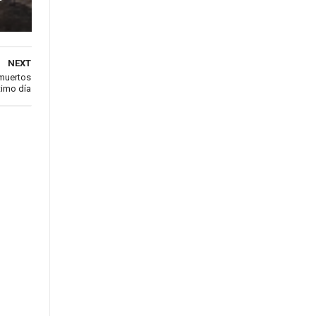
NEXT
 muertos
timo día