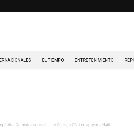
TERNACIONALES
EL TIEMPO
ENTRETENIMIENTO
REP
epública Dominicana insiste ante Consejo ONU en apoyar a Haití