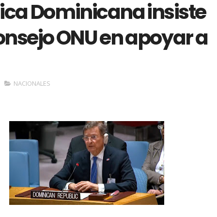
ica Dominicana insiste
onsejo ONU en apoyar a
NACIONALES