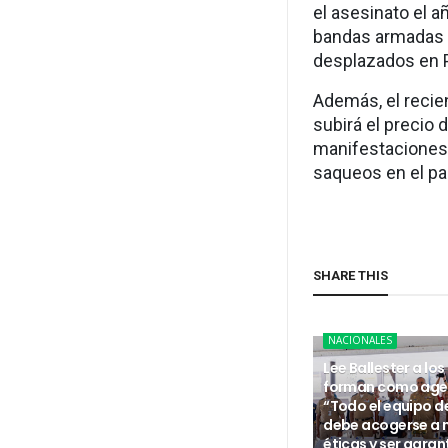
el asesinato el a
bandas armadas 
desplazados en P
Además, el recien
subirá el precio 
manifestaciones 
saqueos en el pa
SHARE THIS
NACIONALES
Lee Ballester a los
forman como age
“Todo el equipo d
debe acogerse a
éticas y ser garan