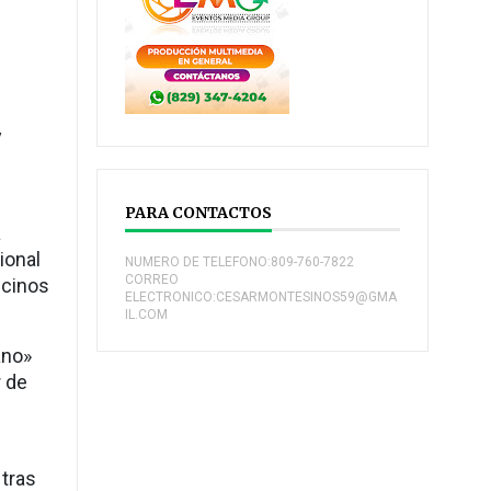
y
PARA CONTACTOS
a
ional
NUMERO DE TELEFONO:809-760-7822
CORREO
vecinos
ELECTRONICO:CESARMONTESINOS59@GMA
IL.COM
ano»
r de
 tras