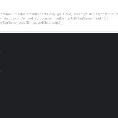
= document.createElement('script'); dsq.type = 'text/javascript'; dsq.async = true; d
 + '.disqus.com/embed.js'; (document.getElementsByTagName('head')[0] ||
agName('body')[0]).appendChild(dsq); })();