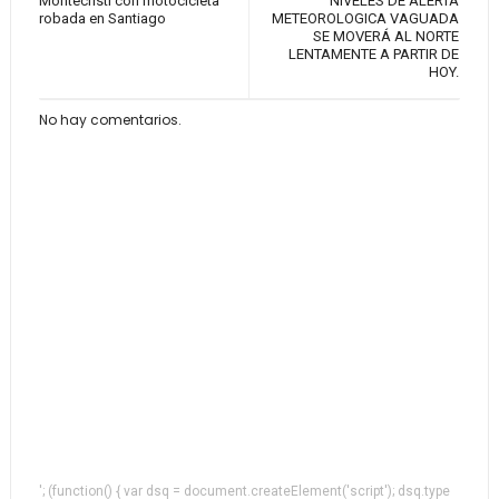
Montecristi con motocicleta
NIVELES DE ALERTA
robada en Santiago
METEOROLOGICA VAGUADA
SE MOVERÁ AL NORTE
LENTAMENTE A PARTIR DE
HOY.
No hay comentarios.
'; (function() { var dsq = document.createElement('script'); dsq.type