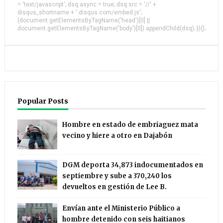
= 'text/javascript'; dsq.async = true; dsq.src = '//' +
disqus_shortname + '.disqus.com/embed.js';
(document.getElementsByTagName('head')[0] ||
document.getElementsByTagName('body')[0]).appendChild(dsq); })();
Popular Posts
Hombre en estado de embriaguez mata
vecino y hiere a otro en Dajabón
DGM deporta 34,873 indocumentados en
septiembre y sube a 370,240 los
devueltos en gestión de Lee B.
Envían ante el Ministerio Público a
hombre detenido con seis haitianos