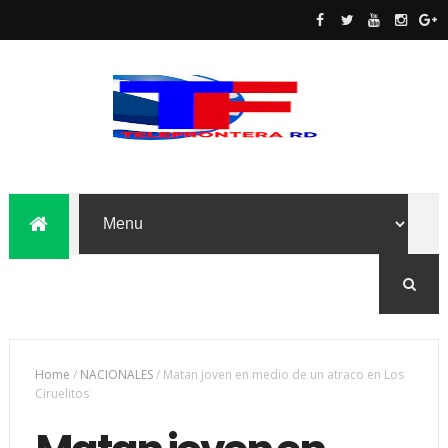
Home
/
NACIONALES
/
Matan joven en medio de un atraco en Los
Ciruelitos