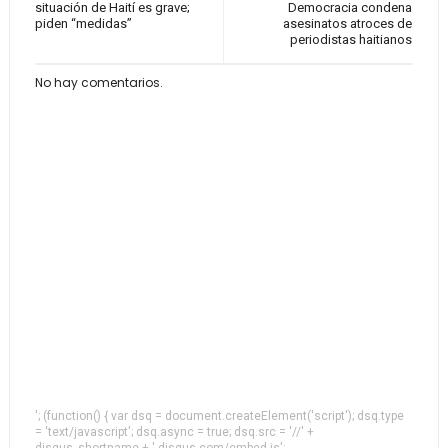
situación de Haití es grave;
Democracia condena
piden “medidas”
asesinatos atroces de
periodistas haitianos
No hay comentarios.
'; (function() { var dsq = document.createElement('script'); dsq.type
= 'text/javascript'; dsq.async = true; dsq.src = '//' +