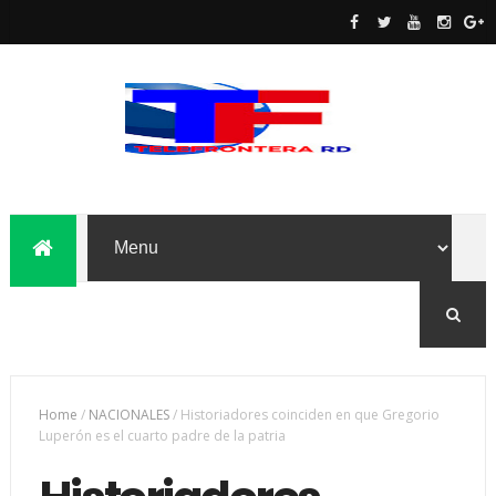
Home
/
NACIONALES
/
Historiadores coinciden en que Gregorio
Luperón es el cuarto padre de la patria