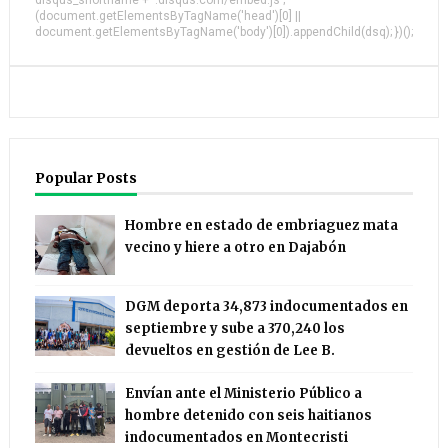
disqus_shortname + '.disqus.com/embed.js';
(document.getElementsByTagName('head')[0] ||
document.getElementsByTagName('body')[0]).appendChild(dsq); })();
Popular Posts
Hombre en estado de embriaguez mata
vecino y hiere a otro en Dajabón
DGM deporta 34,873 indocumentados en
septiembre y sube a 370,240 los
devueltos en gestión de Lee B.
Envían ante el Ministerio Público a
hombre detenido con seis haitianos
indocumentados en Montecristi