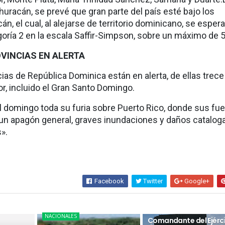
huracán, se prevé que gran parte del país esté bajo los
án, el cual, al alejarse de territorio dominicano, se esper
goría 2 en la escala Saffir-Simpson, sobre un máximo de 5
VINCIAS EN ALERTA
ias de República Dominica están en alerta, de ellas trece
yor, incluido el Gran Santo Domingo.
l domingo toda su furia sobre Puerto Rico, donde sus fue
 un apagón general, graves inundaciones y daños catalo
».
Facebook
Twitter
Google+
NACIONALES
NACIONALES
Comandante del Ejérc