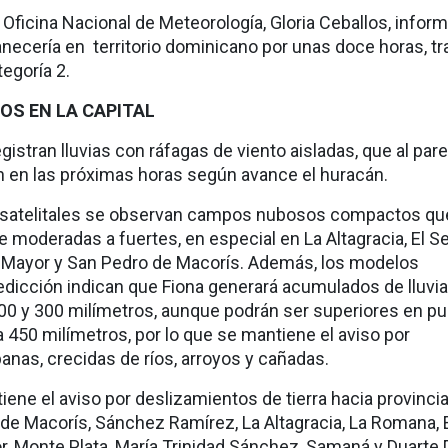
a Oficina Nacional de Meteorología, Gloria Ceballos, infor
necería en territorio dominicano por unas doce horas, tr
tegoría 2.
S EN LA CAPITAL
registran lluvias con ráfagas de viento aisladas, que al par
 en las próximas horas según avance el huracán.
 satelitales se observan campos nubosos compactos qu
e moderadas a fuertes, en especial en La Altagracia, El Se
 Mayor y San Pedro de Macorís. Además, los modelos
dicción indican que Fiona generará acumulados de lluvi
100 y 300 milímetros, aunque podrán ser superiores en p
 a 450 milímetros, por lo que se mantiene el aviso por
anas, crecidas de ríos, arroyos y cañadas.
ene el aviso por deslizamientos de tierra hacia provinci
e Macorís, Sánchez Ramírez, La Altagracia, La Romana, 
r, Monte Plata, María Trinidad Sánchez, Samaná y Duarte