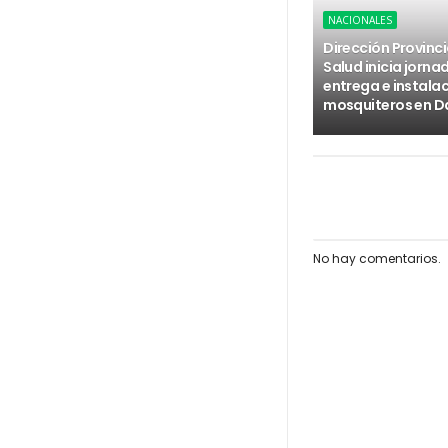
NACIONALES
Dirección Provinci
Salud inicia jorna
entrega e instala
mosquiteros en D
No hay comentarios.