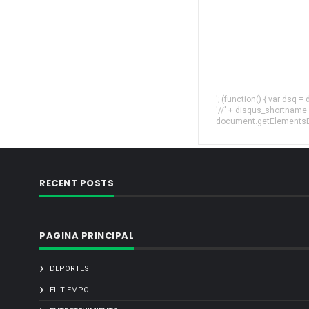
'; (function() { var dsq 
'//' + disqus_shortname
document.getElementsByT
RECENT POSTS
PAGINA PRINCIPAL
DEPORTES
EL TIEMPO