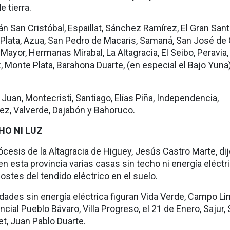
 tierra.
tán San Cristóbal, Espaillat, Sánchez Ramírez, El Gran San
Plata, Azua, San Pedro de Macaris, Samaná, San José de
ayor, Hermanas Mirabal, La Altagracia, El Seibo, Peravia,
 Monte Plata, Barahona Duarte, (en especial el Bajo Yuna)
 Juan, Montecristi, Santiago, Elías Piña, Independencia,
ez, Valverde, Dajabón y Bahoruco.
HO NI LUZ
iócesis de la Altagracia de Higuey, Jesús Castro Marte, di
n esta provincia varias casas sin techo ni energía eléctri
stes del tendido eléctrico en el suelo.
dades sin energía eléctrica figuran Vida Verde, Campo Li
ncial Pueblo Bávaro, Villa Progreso, el 21 de Enero, Sajur,
et, Juan Pablo Duarte.