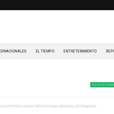
TERNACIONALES
EL TIEMPO
ENTRETENIMIENTO
REP
REPORTES SOBRE LA F
iona comienza a causar daños; 54 casas afectadas y 29 refugiados