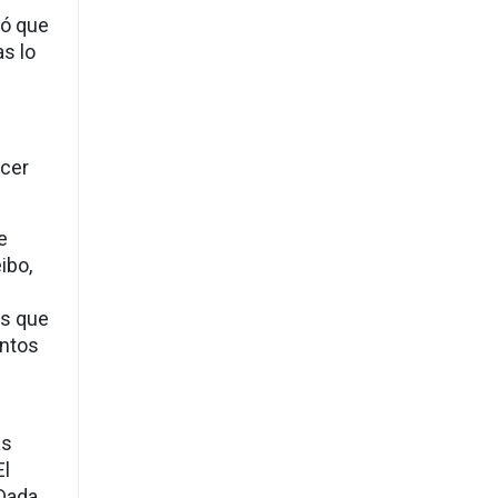
mó que
as lo
ecer
e
ibo,
as que
untos
as
El
.Dada