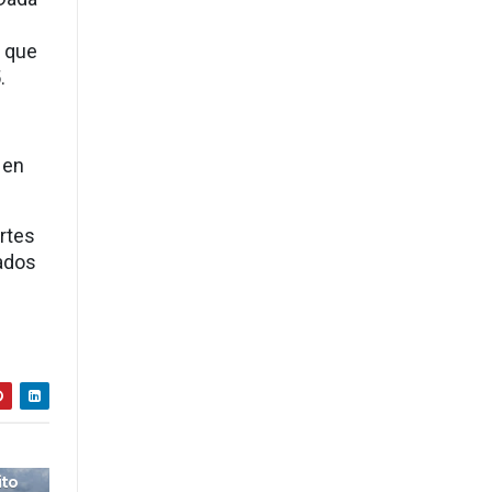
a que
.
 en
rtes
gados
ito