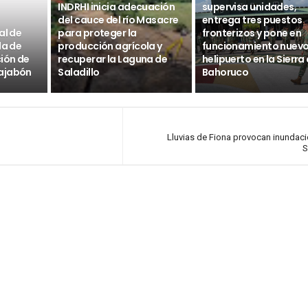
INDRHI inicia adecuación
supervisa unidades,
del cauce del río Masacre
entrega tres puestos
al de
para proteger la
fronterizos y pone en
da de
producción agrícola y
funcionamiento nuev
ción de
recuperar la Laguna de
helipuerto en la Sierra
ajabón
Saladillo
Bahoruco
Lluvias de Fiona provocan inundac
S