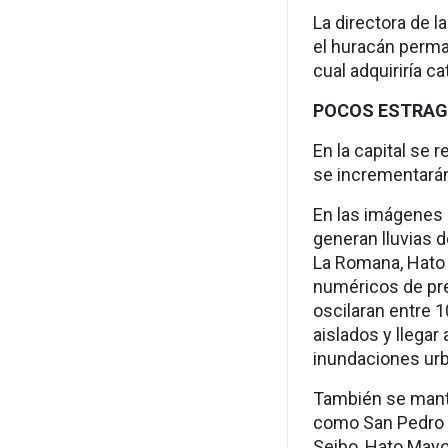
La directora de l
el huracán perma
cual adquiriría ca
POCOS ESTRAGO
En la capital se 
se incrementarán
En las imágenes
generan lluvias d
La Romana, Hato
numéricos de pre
oscilaran entre 
aislados y llegar
inundaciones urb
También se manti
como San Pedro d
Seibo, Hato Mayo