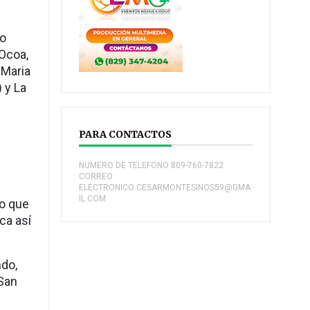
to
 Ocoa,
 Maria
 y La
PARA CONTACTOS
NUMERO DE TELEFONO:809-760-7822
CORREO
ELECTRONICO:CESARMONTESINOS59@GMA
IL.COM
jo que
ca así
ndo,
 San