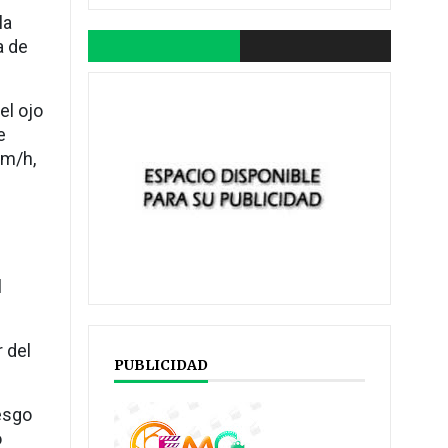
la
a de
el ojo
e
km/h,
l
 del
PUBLICIDAD
iesgo
o