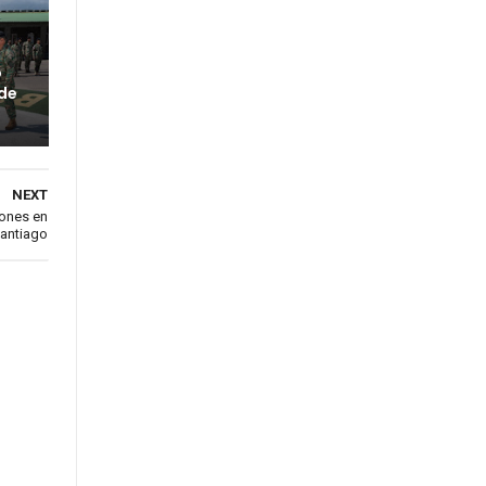
o
 de
NEXT
iones en
antiago