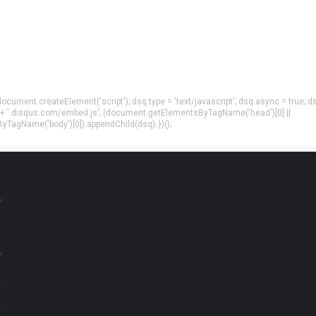
= document.createElement('script'); dsq.type = 'text/javascript'; dsq.async = true; d
 + '.disqus.com/embed.js'; (document.getElementsByTagName('head')[0] ||
agName('body')[0]).appendChild(dsq); })();