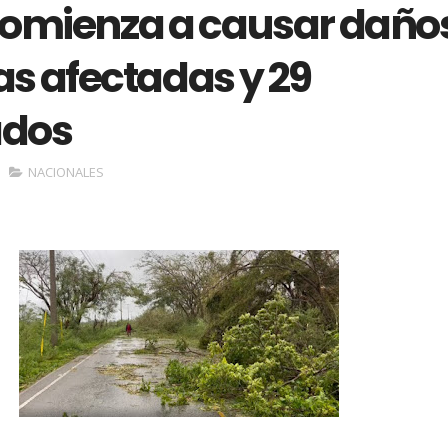
comienza a causar daño
as afectadas y 29
ados
NACIONALES