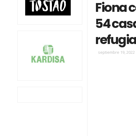
Fiona 
54 cas
refugi
septiembre 19, 2022