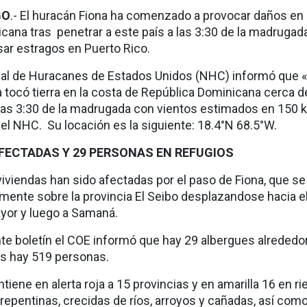
GO
.- El huracán Fiona ha comenzado a provocar daños en 
cana tras penetrar a este país a las 3:30 de la madrugad
sar estragos en Puerto Rico.
al de Huracanes de Estados Unidos (NHC) informó que «
a tocó tierra en la costa de República Dominicana cerca d
as 3:30 de la madrugada con vientos estimados en 150 
 el NHC. Su locación es la siguiente: 18.4°N 68.5°W.
AFECTADAS Y 29 PERSONAS EN REFUGIOS
viviendas han sido afectadas por el paso de Fiona, que se
mente sobre la provincia El Seibo desplazandose hacia e
yor y luego a Samaná.
te boletín el COE informó que hay 29 albergues alrededor
les hay 519 personas.
iene en alerta roja a 15 provincias y en amarilla 16 en r
repentinas, crecidas de ríos, arroyos y cañadas, así com