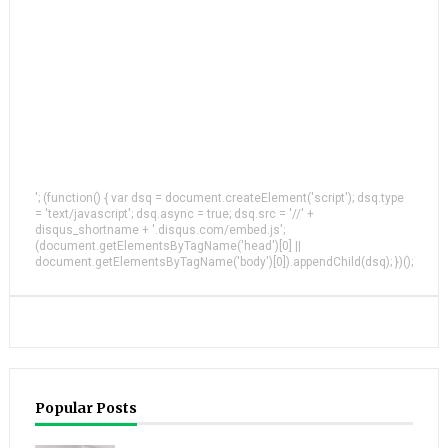
'; (function() { var dsq = document.createElement('script'); dsq.type
= 'text/javascript'; dsq.async = true; dsq.src = '//' +
disqus_shortname + '.disqus.com/embed.js';
(document.getElementsByTagName('head')[0] ||
document.getElementsByTagName('body')[0]).appendChild(dsq); })();
Popular Posts